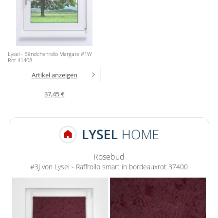
Lysel - Bändchenrollo Margate #1W
Rot 41408
Artikel anzeigen
37,45 €
Rosebud
#3J von Lysel - Raffrollo smart in bordeauxrot 37400