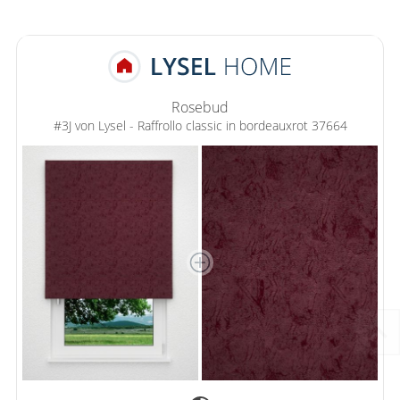
Rosebud
#3J von Lysel - Raffrollo classic in bordeauxrot 37664