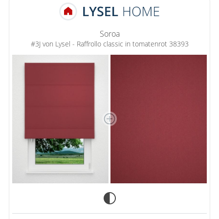
Soroa
#3J von Lysel - Raffrollo classic in tomatenrot 38393