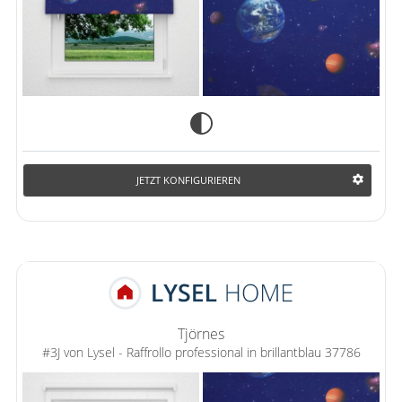
JETZT KONFIGURIEREN
Tjörnes
#3J von Lysel - Raffrollo professional in brillantblau 37786