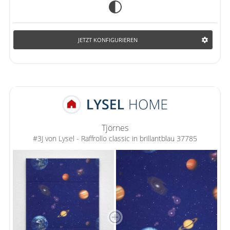
JETZT KONFIGURIEREN
Tjörnes
#3J von Lysel - Raffrollo classic in brillantblau 37785