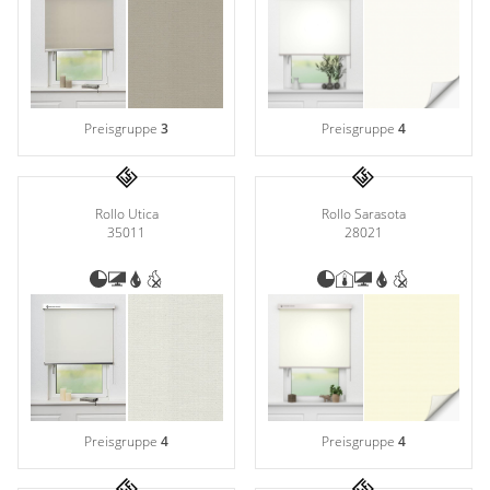
Gardinenstange
Stoffe
Panneaux
Preisgruppe
3
Preisgruppe
4
Rollo Sarasota
Rollo Utica
28021
35011
Preisgruppe
4
Preisgruppe
4