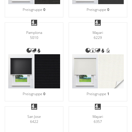
Preisgruppe
0
Preisgruppe
0
Pamplona
Mayari
5010
6229
Preisgruppe
0
Preisgruppe
1
San Jose
Mayari
6422
6357