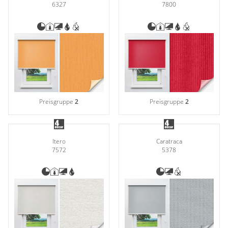
6327
7800
Preisgruppe
2
Preisgruppe
2
Itero
Caratraca
7572
5378