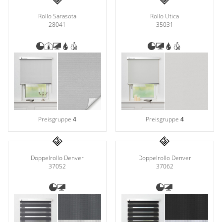
Rollo Sarasota
Rollo Utica
28041
35031
Preisgruppe
4
Preisgruppe
4
Doppelrollo Denver
Doppelrollo Denver
37052
37062