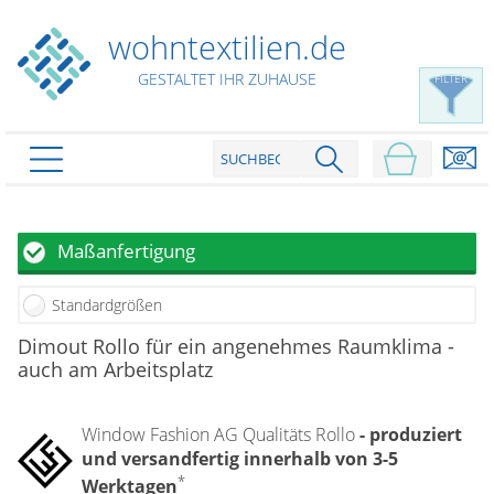
wohntextilien.de
GESTALTET IHR ZUHAUSE
FILTER
PRODUKTE
schließen
Plissee
Maßanfertigung
Rollo
Plissee nach Maß
Standardgrößen
Faltstores in Standardgrößen
Dachfenster Rollo
Rollos nach Maß
Dimout Rollo für ein angenehmes Raumklima -
Wabenplissees
auch am Arbeitsplatz
Rollos in Standardgrößen
Verdunklungsplissees
Raffrollo
Thermo Rollo
Sonnenschutzplissees
Doppelrollo
Window Fashion AG Qualitäts Rollo
- produziert
Flächenvorhang
Raffrollo Maß
Outdoor-Plissees
und versandfertig innerhalb von 3-5
Klemmrollo
Faltrollo / Raffgardinen
gemusterte Plissees
Scheibengardinen
*
Flächenvorhang nach Maß
Werktagen
Rollos günstig