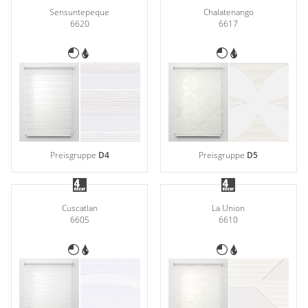
Sensuntepeque
Chalatenango
6620
6617
Preisgruppe
D4
Preisgruppe
D5
Cuscatlan
La Union
6605
6610