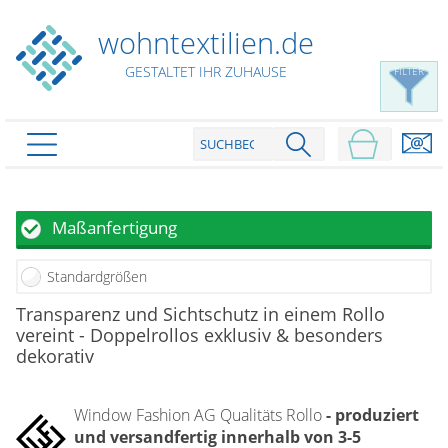
wohntextilien.de
GESTALTET IHR ZUHAUSE
FILTER
PRODUKTE
schließen
Plissee
Maßanfertigung
Rollo
Plissee nach Maß
Standardgrößen
Faltstores in Standardgrößen
Dachfenster Rollo
Rollos nach Maß
Transparenz und Sichtschutz in einem Rollo
Wabenplissees
vereint - Doppelrollos exklusiv & besonders
Rollos in Standardgrößen
Verdunklungsplissees
Raffrollo
dekorativ
Thermo Rollo
Sonnenschutzplissees
Doppelrollo
Flächenvorhang
Raffrollo Maß
Outdoor-Plissees
Window Fashion AG Qualitäts Rollo
- produziert
Klemmrollo
Faltrollo / Raffgardinen
gemusterte Plissees
und versandfertig innerhalb von 3-5
Scheibengardinen
Flächenvorhang nach Maß
Rollos günstig