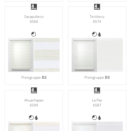
Sacapulteco
Tectiteco
6560
6574
Preisgruppe
D2
Preisgruppe
D3
Ahuachapan
La Paz
6599
6587