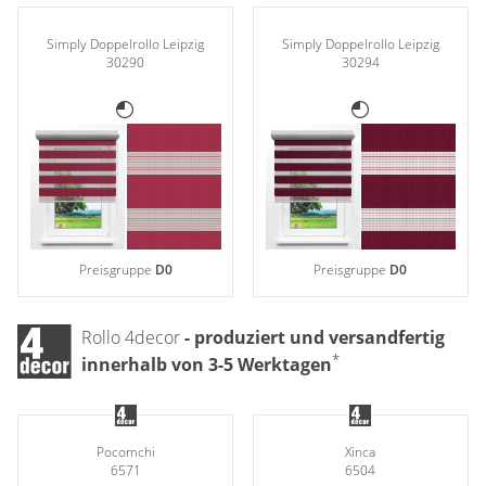
Gardinenstange
Simply Doppelrollo Leipzig
Simply Doppelrollo Leipzig
Stoffe
30290
30294
Panneaux
Preisgruppe
D0
Preisgruppe
D0
Rollo 4decor
- produziert und versandfertig
*
innerhalb von 3-5 Werktagen
Pocomchi
Xinca
6571
6504