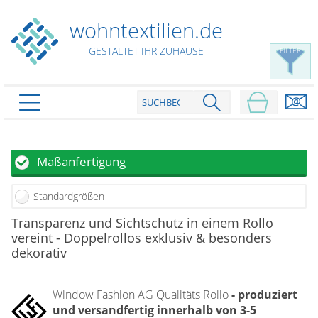
wohntextilien.de
GESTALTET IHR ZUHAUSE
FILTER
PRODUKTE
schließen
Plissee
Maßanfertigung
Rollo
Plissee nach Maß
Standardgrößen
Faltstores in Standardgrößen
Dachfenster Rollo
Rollos nach Maß
Transparenz und Sichtschutz in einem Rollo
Wabenplissees
vereint - Doppelrollos exklusiv & besonders
Rollos in Standardgrößen
Verdunklungsplissees
Raffrollo
dekorativ
Thermo Rollo
Sonnenschutzplissees
Doppelrollo
Flächenvorhang
Raffrollo Maß
Outdoor-Plissees
Window Fashion AG Qualitäts Rollo
- produziert
Klemmrollo
Faltrollo / Raffgardinen
gemusterte Plissees
und versandfertig innerhalb von 3-5
Scheibengardinen
Flächenvorhang nach Maß
Rollos günstig