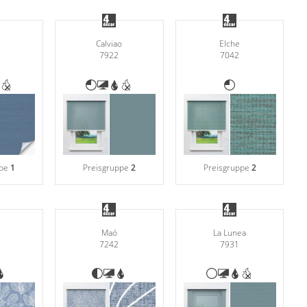
Calviao
Elche
7922
7042
ppe
1
Preisgruppe
2
Preisgruppe
2
Maó
La Lunea
7242
7931