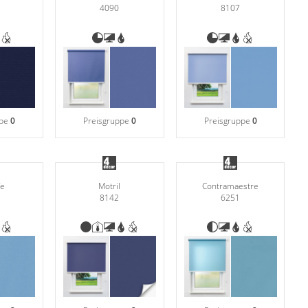
4090
8107
ppe
0
Preisgruppe
0
Preisgruppe
0
fe
Motril
Contramaestre
8142
6251