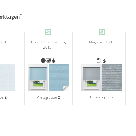
*
Werktagen
0251
Leysin Verdunkelung
Magliaso 20219
20131
Preisgruppe
2
ppe
2
Preisgruppe
2