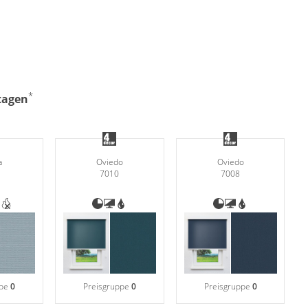
*
ktagen
a
Oviedo
Oviedo
7010
7008
ppe
0
Preisgruppe
0
Preisgruppe
0