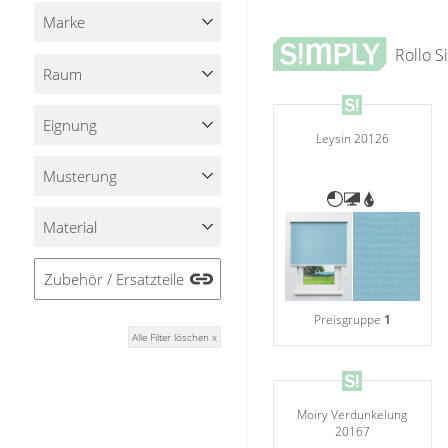
Stoffe
Marke
Rollo 
Panneaux
Raum
Eignung
Leysin 20126
Musterung
Material
Zubehör / Ersatzteile
Preisgruppe
1
Alle Filter löschen x
Moiry Verdunkelung
20167