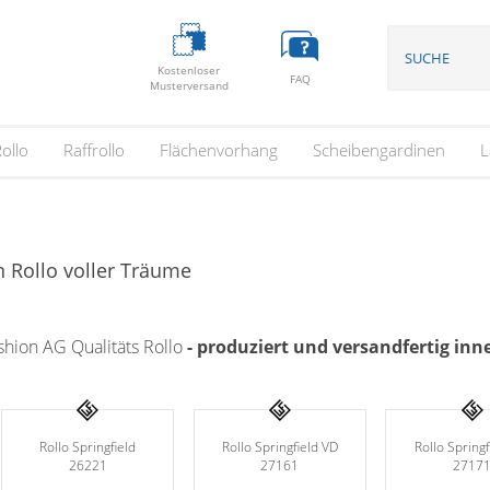
Kostenloser
FAQ
Musterversand
ollo
Raffrollo
Flächenvorhang
Scheibengardinen
L
in Rollo voller Träume
hion AG Qualitäts Rollo
- produziert und versandfertig in
Rollo Springfield
Rollo Springfield VD
Rollo Springf
26221
27161
2717