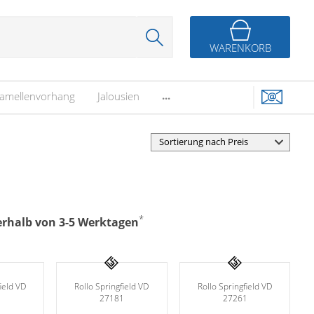
WARENKORB
...
amellenvorhang
Jalousien
*
nerhalb von 3-5 Werktagen
ield VD
Rollo Springfield VD
Rollo Springfield VD
1
27181
27261