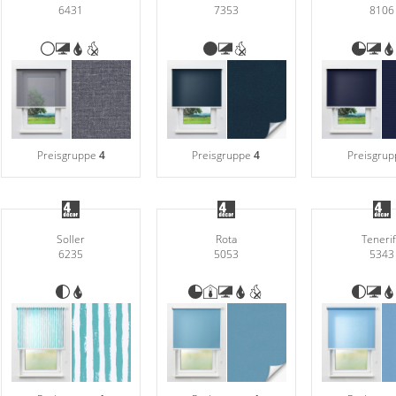
6431
7353
8106
Preisgruppe
4
Preisgruppe
4
Preisgru
Soller
Rota
Teneri
6235
5053
5343