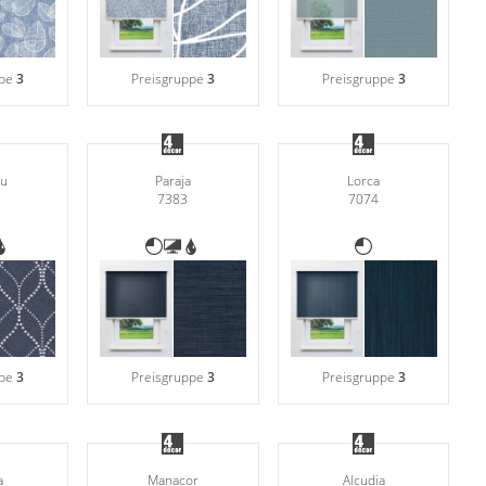
ppe
3
Preisgruppe
3
Preisgruppe
3
ou
Paraja
Lorca
7383
7074
ppe
3
Preisgruppe
3
Preisgruppe
3
a
Manacor
Alcudia