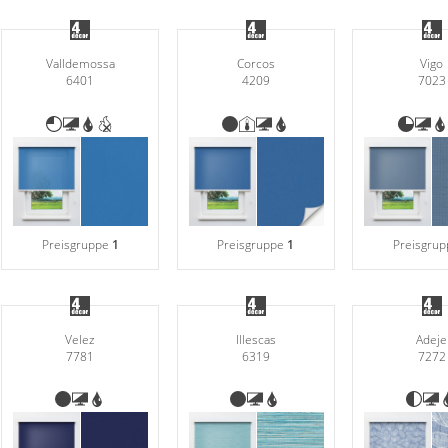
Valldemossa
Corcos
Vigo
6401
4209
7023
Preisgruppe
1
Preisgruppe
1
Preisgru
Velez
Illescas
Adeje
7781
6319
7272