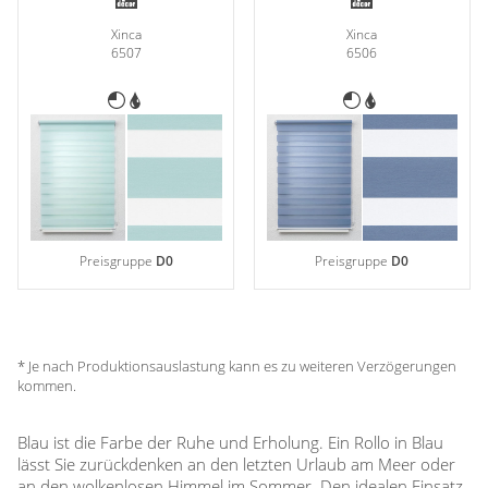
Zubehör / Ersatzteile
günstige Plissees
Standard Flächengardinen
Rollo Kinderzimmer
Lamellenvorhang
Xinca
Xinca
Scheibengardinen in Standard-
Plissee Modelle
6507
6506
Bambusrollo nach Maß
Größen
Plissee Befestigungen
Jalousien
Lamellen nach Maß
Bambusrollo in Standardgröße
Plissee Messanleitung
Fensterformen
Rollo Ersatzteile & Zubehör
Plissee Waschanleitung
Tischdecke
Jalousien nach Maß
Ausstattung / Details
Zubehör / Ersatzteile
günstige Jalousien in
Individual Druck
Markisenstoff
Standardgrößen
Messanleitung
Messanleitung
Balkon Sichtschutz
Markisenstoffe nach Maß
Lamellen Ersatzteile & Zubehör
Befestigung
Preisgruppe
D0
Preisgruppe
D0
Sonnensegel
Balkonbespannung nach Maß
Konfigurator
Gardinen
Outdoor-Plissees
Konfigurator
Kissen
Schlaufenschals
* Je nach Produktionsauslastung kann es zu weiteren Verzögerungen
Messanleitung
kommen.
Vorhangschals
Fensterbilder
Kissen
Ösenschals
Blau ist die Farbe der Ruhe und Erholung. Ein Rollo in Blau
Fliegengitter
lässt Sie zurückdenken an den letzten Urlaub am Meer oder
an den wolkenlosen Himmel im Sommer. Den idealen Einsatz