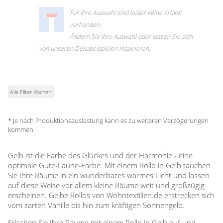
Zubehör / Ersatzteile
günstige Plissees
Standard Flächengardinen
Rollo Kinderzimmer
Für Ihre Auswahl sind leider keine Artikel
Lamellenvorhang
Scheibengardinen in Standard-
Plissee Modelle
vorhanden.
Bambusrollo nach Maß
Größen
Plissee Befestigungen
Jalousien
Ändern Sie Ihre Auswahl oder lassen Sie sich
Lamellen nach Maß
Bambusrollo in Standardgröße
Plissee Messanleitung
von unseren Dekobeispielen inspirieren.
Fensterformen
Rollo Ersatzteile & Zubehör
Plissee Waschanleitung
Tischdecke
Jalousien nach Maß
Ausstattung / Details
Zubehör / Ersatzteile
günstige Jalousien in
Individual Druck
Markisenstoff
Standardgrößen
Messanleitung
Alle Filter löschen
Messanleitung
Balkon Sichtschutz
Markisenstoffe nach Maß
Lamellen Ersatzteile & Zubehör
Befestigung
* Je nach Produktionsauslastung kann es zu weiteren Verzögerungen
Sonnensegel
Balkonbespannung nach Maß
kommen.
Konfigurator
Gardinen
Outdoor-Plissees
Gelb ist die Farbe des Glückes und der Harmonie - eine
Konfigurator
optimale Gute-Laune-Farbe. Mit einem Rollo in Gelb tauchen
Kissen
Schlaufenschals
Messanleitung
Sie Ihre Räume in ein wunderbares warmes Licht und lassen
Vorhangschals
auf diese Weise vor allem kleine Räume weit und großzügig
Fensterbilder
Kissen
Ösenschals
erscheinen. Gelbe Rollos von Wohntextilien.de erstrecken sich
vom zarten Vanille bis hin zum kräftigen Sonnengelb.
Fliegengitter
Frischen Sie Ihre Räume mit einem Rollo in Gelb auf und