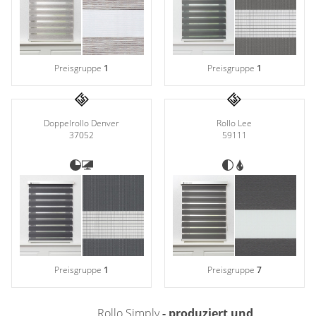
Gardinenstange
Stoffe
Preisgruppe
1
Preisgruppe
1
Panneaux
Doppelrollo Denver
Rollo Lee
37052
59111
Preisgruppe
1
Preisgruppe
7
Rollo Simply
- produziert und