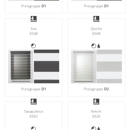
Preisgruppe
D1
Preisgruppe
D1
Itza
Quiche
6548
6568
Preisgruppe
D1
Preisgruppe
D2
Sacapulteco
Kekchi
6562
6526