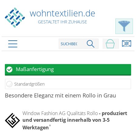
wohntextilien.de
GESTALTET IHR ZUHAUSE
FILTER
PRODUKTE
schließen
Plissee
Maßanfertigung
Rollo
Plissee nach Maß
Standardgrößen
Faltstores in Standardgrößen
Dachfenster Rollo
Rollos nach Maß
Besondere Eleganz mit einem Rollo in Grau
Wabenplissees
Rollos in Standardgrößen
Verdunklungsplissees
Raffrollo
Thermo Rollo
Window Fashion AG Qualitäts Rollo
- produziert
Sonnenschutzplissees
Doppelrollo
Flächenvorhang
und versandfertig innerhalb von 3-5
Raffrollo Maß
Outdoor-Plissees
*
Klemmrollo
Werktagen
Faltrollo / Raffgardinen
gemusterte Plissees
Scheibengardinen
Flächenvorhang nach Maß
Rollos günstig