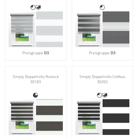
Preisgruppe
D3
Preisgruppe
D3
Simply Doppelrollo Rostock
Simply Doppelrollo Cottbus
30183
30392