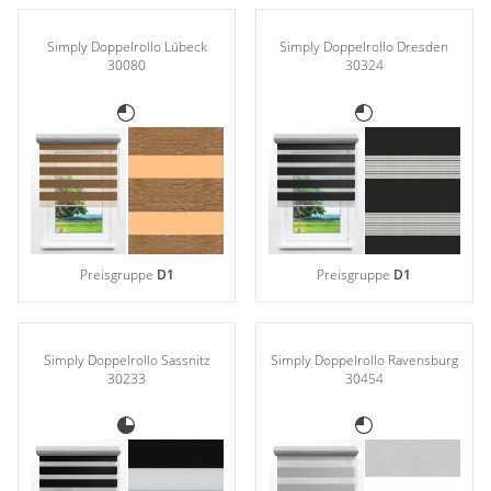
Simply Doppelrollo Lübeck
Simply Doppelrollo Dresden
30080
30324
Preisgruppe
D1
Preisgruppe
D1
Simply Doppelrollo Sassnitz
Simply Doppelrollo Ravensburg
30233
30454