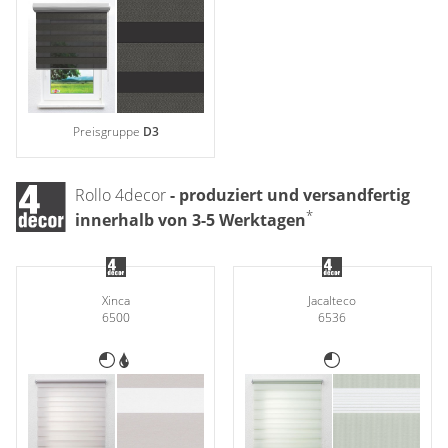
Preisgruppe
D3
Rollo 4decor
- produziert und versandfertig
*
innerhalb von 3-5 Werktagen
Xinca
Jacalteco
6500
6536