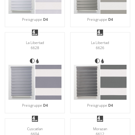
Preisgruppe
D4
Preisgruppe
D4
La Libertad
La Libertad
6628
6626
Preisgruppe
D4
Preisgruppe
D4
Cuscatlan
Morazan
6604
6612