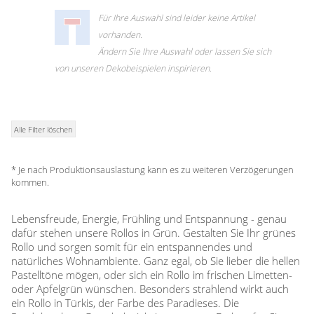
Zubehör / Ersatzteile
günstige Plissees
Standard Flächengardinen
Rollo Kinderzimmer
Für Ihre Auswahl sind leider keine Artikel
Lamellenvorhang
Scheibengardinen in Standard-
Plissee Modelle
vorhanden.
Bambusrollo nach Maß
Größen
Plissee Befestigungen
Jalousien
Ändern Sie Ihre Auswahl oder lassen Sie sich
Lamellen nach Maß
Bambusrollo in Standardgröße
Plissee Messanleitung
von unseren Dekobeispielen inspirieren.
Fensterformen
Rollo Ersatzteile & Zubehör
Plissee Waschanleitung
Tischdecke
Jalousien nach Maß
Ausstattung / Details
Zubehör / Ersatzteile
günstige Jalousien in
Individual Druck
Markisenstoff
Standardgrößen
Messanleitung
Alle Filter löschen
Messanleitung
Balkon Sichtschutz
Markisenstoffe nach Maß
Lamellen Ersatzteile & Zubehör
Befestigung
* Je nach Produktionsauslastung kann es zu weiteren Verzögerungen
Sonnensegel
Balkonbespannung nach Maß
kommen.
Konfigurator
Gardinen
Outdoor-Plissees
Lebensfreude, Energie, Frühling und Entspannung - genau
Konfigurator
dafür stehen unsere Rollos in Grün. Gestalten Sie Ihr grünes
Kissen
Schlaufenschals
Messanleitung
Rollo und sorgen somit für ein entspannendes und
Vorhangschals
natürliches Wohnambiente. Ganz egal, ob Sie lieber die hellen
Fensterbilder
Kissen
Ösenschals
Pastelltöne mögen, oder sich ein Rollo im frischen Limetten-
oder Apfelgrün wünschen. Besonders strahlend wirkt auch
Fliegengitter
ein Rollo in Türkis, der Farbe des Paradieses. Die