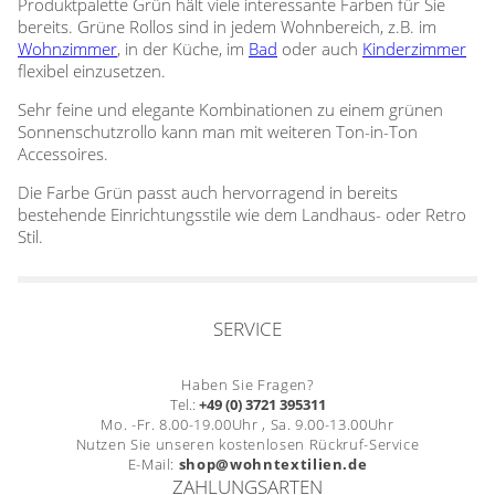
Produktpalette Grün hält viele interessante Farben für Sie
Gardinenstange
bereits. Grüne Rollos sind in jedem Wohnbereich, z.B. im
Wohnzimmer
, in der Küche, im
Bad
oder auch
Kinderzimmer
Stoffe
flexibel einzusetzen.
Sehr feine und elegante Kombinationen zu einem grünen
Panneaux
Sonnenschutzrollo kann man mit weiteren Ton-in-Ton
Accessoires.
Die Farbe Grün passt auch hervorragend in bereits
bestehende Einrichtungsstile wie dem Landhaus- oder Retro
Stil.
SERVICE
Haben Sie Fragen?
Tel.:
+49 (0) 3721 395311
Mo. -Fr. 8.00-19.00Uhr , Sa. 9.00-13.00Uhr
Nutzen Sie unseren kostenlosen Rückruf-Service
E-Mail:
shop@wohntextilien.de
ZAHLUNGSARTEN