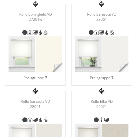
Rollo Springfield VD
Rollo Sarasota VD
27291w
28061
Preisgruppe
7
Preisgruppe
7
Rollo Sarasota VD
Rollo Elko VD
28091
92021