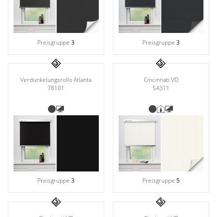
Preisgruppe
3
Preisgruppe
3
Verdunkelungsrollo Atlanta
Cincinnati VD
78101
54311
Preisgruppe
3
Preisgruppe
5