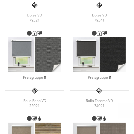
Boise VD
Boise VD
79321
79341
Preisgruppe
8
Preisgruppe
8
Rollo Reno VD
Rollo Tacoma VD
25021
34021