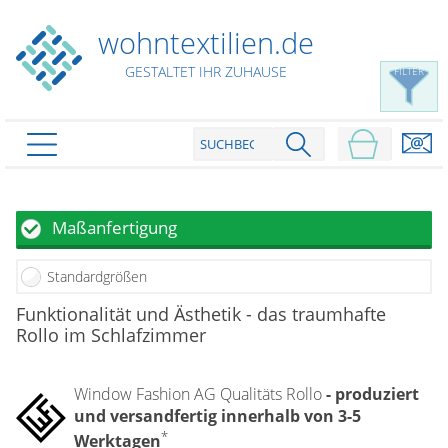
wohntextilien.de
GESTALTET IHR ZUHAUSE
FILTER
PRODUKTE
schließen
Plissee
Maßanfertigung
Rollo
Plissee nach Maß
Standardgrößen
Faltstores in Standardgrößen
Dachfenster Rollo
Rollos nach Maß
Funktionalität und Ästhetik - das traumhafte
Wabenplissees
Rollo im Schlafzimmer
Rollos in Standardgrößen
Verdunklungsplissees
Raffrollo
Thermo Rollo
Sonnenschutzplissees
Doppelrollo
Window Fashion AG Qualitäts Rollo
- produziert
Flächenvorhang
Raffrollo Maß
Outdoor-Plissees
und versandfertig innerhalb von 3-5
Klemmrollo
Faltrollo / Raffgardinen
gemusterte Plissees
Scheibengardinen
*
Flächenvorhang nach Maß
Werktagen
Rollos günstig