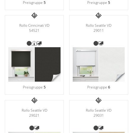
Preisgruppe
5
Preisgruppe
5
Rollo Cinncinati VD
Rollo Seattle VD
54521
29011
Preisgruppe
6
Preisgruppe
5
Rollo Seattle VD
Rollo Seattle VD
29021
29031