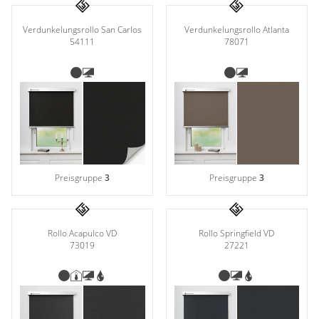
Verdunkelungsrollo San Carlos
Verdunkelungsrollo Atlanta
54111
78071
Preisgruppe
3
Preisgruppe
3
Rollo Acapulco VD
Rollo Springfield VD
73019
27221