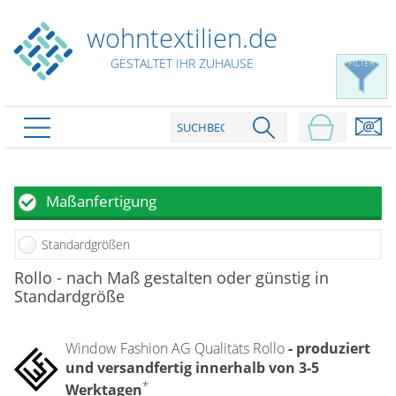
wohntextilien.de
GESTALTET IHR ZUHAUSE
FILTER
PRODUKTE
schließen
Plissee
Maßanfertigung
Rollo
Plissee nach Maß
Standardgrößen
Faltstores in Standardgrößen
Dachfenster Rollo
Rollos nach Maß
Rollo - nach Maß gestalten oder günstig in
Wabenplissees
Standardgröße
Rollos in Standardgrößen
Verdunklungsplissees
Raffrollo
Thermo Rollo
Sonnenschutzplissees
Doppelrollo
Window Fashion AG Qualitäts Rollo
- produziert
Flächenvorhang
Raffrollo Maß
Outdoor-Plissees
und versandfertig innerhalb von 3-5
Klemmrollo
Faltrollo / Raffgardinen
gemusterte Plissees
Scheibengardinen
*
Flächenvorhang nach Maß
Werktagen
Rollos günstig