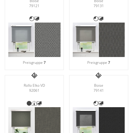
Boise
Boise
79121
79131
Preisgruppe
7
Preisgruppe
7
Rollo Elko VD
Boise
92061
79141