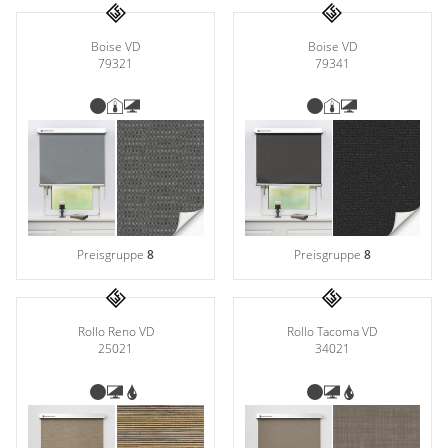
Boise VD
Boise VD
79321
79341
Preisgruppe
8
Preisgruppe
8
Rollo Reno VD
Rollo Tacoma VD
25021
34021