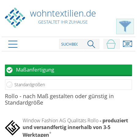
wohntextilien.de
GESTALTET IHR ZUHAUSE
FILTER
PRODUKTE
schließen
Plissee
Maßanfertigung
Rollo
Plissee nach Maß
Standardgrößen
Faltstores in Standardgrößen
Dachfenster Rollo
Rollos nach Maß
Rollo - nach Maß gestalten oder günstig in
Wabenplissees
Standardgröße
Rollos in Standardgrößen
Verdunklungsplissees
Raffrollo
Thermo Rollo
Sonnenschutzplissees
Doppelrollo
Window Fashion AG Qualitäts Rollo
- produziert
Flächenvorhang
Raffrollo Maß
Outdoor-Plissees
und versandfertig innerhalb von 3-5
Klemmrollo
Faltrollo / Raffgardinen
gemusterte Plissees
Scheibengardinen
*
Flächenvorhang nach Maß
Werktagen
Rollos günstig