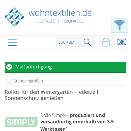
wohntextilien.de
GESTALTET IHR ZUHAUSE
FILTER
PRODUKTE
schließen
Plissee
Maßanfertigung
Rollo
Plissee nach Maß
Standardgrößen
Faltstores in Standardgrößen
Dachfenster Rollo
Rollos nach Maß
Rollos für den Wintergarten - jederzeit
Wabenplissees
Sonnenschutz genießen
Rollos in Standardgrößen
Verdunklungsplissees
Raffrollo
Thermo Rollo
Sonnenschutzplissees
Doppelrollo
Rollo Simply
- produziert und
Flächenvorhang
Raffrollo Maß
Outdoor-Plissees
versandfertig innerhalb von 3-5
Klemmrollo
Faltrollo / Raffgardinen
gemusterte Plissees
Scheibengardinen
*
Flächenvorhang nach Maß
Werktagen
Rollos günstig