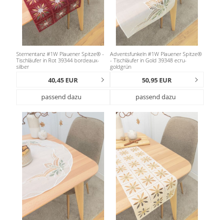
Sternentanz #1W Plauener Spitze® -
Adventsfunkeln #1W Plauener Spitze®
Tischläufer in Rot 39344 bordeaux-
- Tischläufer in Gold 39348 ecru-
silber
goldgrün
40,45 EUR
50,95 EUR
passend dazu
passend dazu