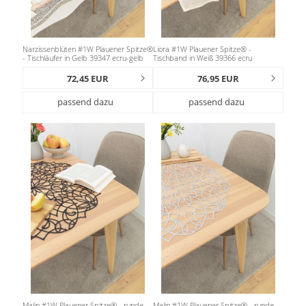
Narzissenblüten #1W Plauener Spitze®
Liora #1W Plauener Spitze® -
- Tischläufer in Gelb 39347 ecru-gelb
Tischband in Weiß 39366 ecru
72,45 EUR
76,95 EUR
passend dazu
passend dazu
Malin #1W Plauener Spitze® - runde
Malin #1W Plauener Spitze® - runde