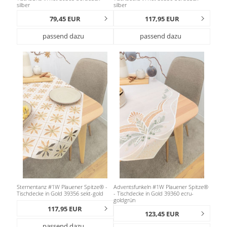
silber
silber
79,45 EUR
117,95 EUR
passend dazu
passend dazu
Sternentanz #1W Plauener Spitze® -
Adventsfunkeln #1W Plauener Spitze®
Tischdecke in Gold 39356 sekt-gold
- Tischdecke in Gold 39360 ecru-
goldgrün
117,95 EUR
123,45 EUR
passend dazu