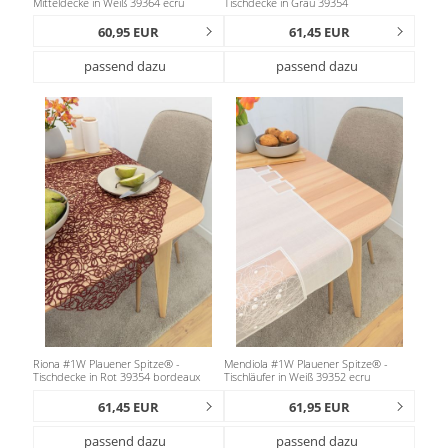
Mitteldecke in Weiß 39364 ecru
Tischdecke in Grau 39354
60,95 EUR
61,45 EUR
passend dazu
passend dazu
Riona #1W Plauener Spitze® -
Mendiola #1W Plauener Spitze® -
Tischdecke in Rot 39354 bordeaux
Tischläufer in Weiß 39352 ecru
61,45 EUR
61,95 EUR
passend dazu
passend dazu