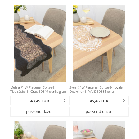
Melina #1W Plauener Spitze® -
Svea #1W Plauener Spitze® - ovale
Tischläufer in Grau 39349 dunkelgrau
Deckchen in Weiß 39384 ecru
43,45 EUR
45,45 EUR
passend dazu
passend dazu