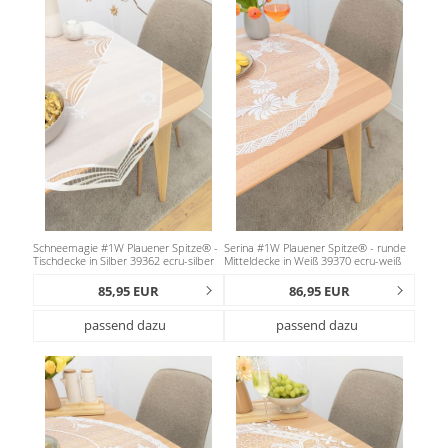
Schneemagie #1W Plauener Spitze® -
Serina #1W Plauener Spitze® - runde
Tischdecke in Silber 39362 ecru-silber
Mitteldecke in Weiß 39370 ecru-weiß
85,95 EUR
86,95 EUR
passend dazu
passend dazu