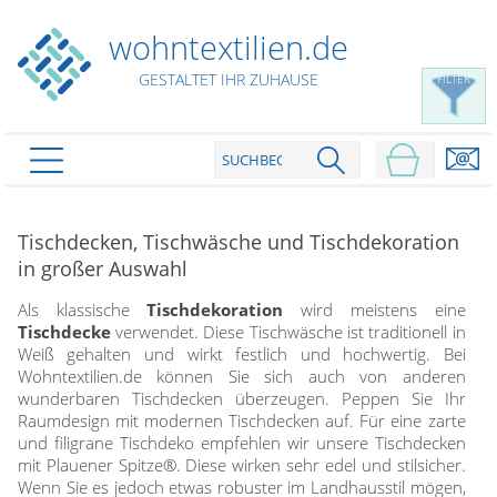
wohntextilien.de
GESTALTET IHR ZUHAUSE
FILTER
PRODUKTE
schließen
Tischdecken, Tischwäsche und Tischdekoration
Plissee
in großer Auswahl
Rollo
Plissee nach Maß
Als klassische
Tischdekoration
wird meistens eine
Faltstores in Standardgrößen
Tischdecke
verwendet. Diese Tischwäsche ist traditionell in
Dachfenster Rollo
Rollos nach Maß
Weiß gehalten und wirkt festlich und hochwertig. Bei
Wabenplissees
Rollos in Standardgrößen
Wohntextilien.de können Sie sich auch von anderen
Verdunklungsplissees
Raffrollo
wunderbaren Tischdecken überzeugen. Peppen Sie Ihr
Thermo Rollo
Sonnenschutzplissees
Raumdesign mit modernen Tischdecken auf. Für eine zarte
Doppelrollo
Flächenvorhang
Raffrollo Maß
und filigrane Tischdeko empfehlen wir unsere Tischdecken
Outdoor-Plissees
Klemmrollo
mit Plauener Spitze®. Diese wirken sehr edel und stilsicher.
Faltrollo / Raffgardinen
gemusterte Plissees
Scheibengardinen
Wenn Sie es jedoch etwas robuster im Landhausstil mögen,
Flächenvorhang nach Maß
Rollos günstig