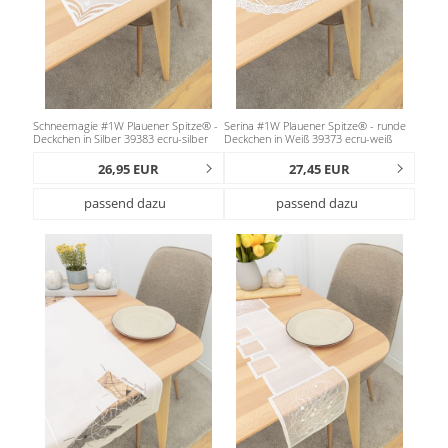
Schneemagie #1W Plauener Spitze® -
Serina #1W Plauener Spitze® - runde
Deckchen in Silber 39383 ecru-silber
Deckchen in Weiß 39373 ecru-weiß
26,95 EUR
27,45 EUR
passend dazu
passend dazu