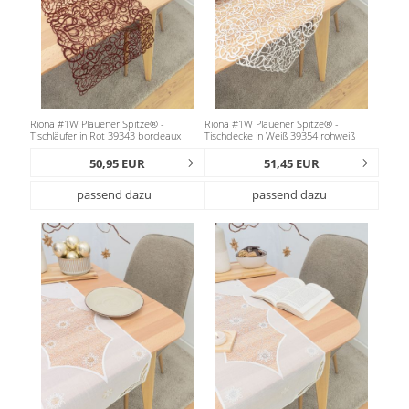
Riona #1W Plauener Spitze® -
Riona #1W Plauener Spitze® -
Tischläufer in Rot 39343 bordeaux
Tischdecke in Weiß 39354 rohweiß
50,95 EUR
51,45 EUR
passend dazu
passend dazu