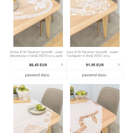
Serina #1W Plauener Spitze® - ovale
Svea #1W Plauener Spitze® - ovaler
Mitteldecke in Weiß 39370 ecru-weiß
Tischläufer in Weiß 39351 ecru
88,45 EUR
91,95 EUR
passend dazu
passend dazu