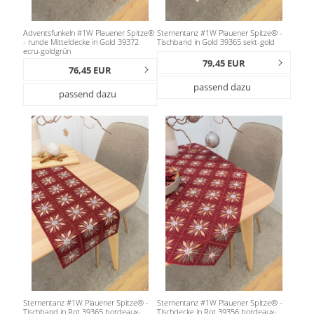
Adventsfunkeln #1W Plauener Spitze®
Sternentanz #1W Plauener Spitze® -
- runde Mitteldecke in Gold 39372
Tischband in Gold 39365 sekt-gold
ecru-goldgrün
79,45 EUR
76,45 EUR
passend dazu
passend dazu
Sternentanz #1W Plauener Spitze® -
Sternentanz #1W Plauener Spitze® -
Tischband in Rot 39365 bordeaux-
Tischdecke in Rot 39356 bordeaux-