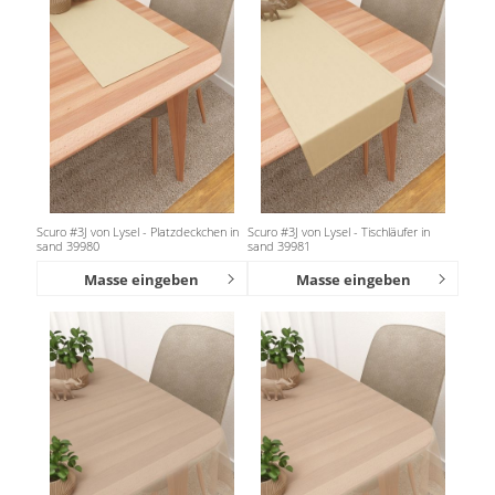
Gardinenstange
Stoffe
Panneaux
Scuro #3J von Lysel - Platzdeckchen in
Scuro #3J von Lysel - Tischläufer in
sand 39980
sand 39981
Masse eingeben
Masse eingeben