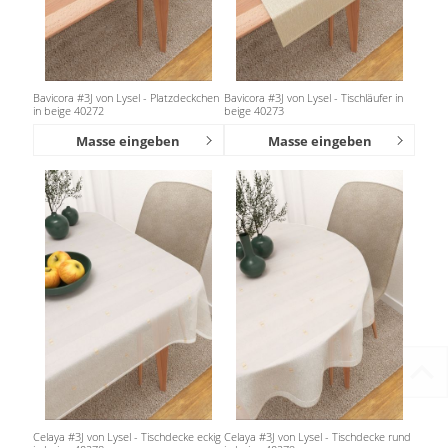
Bavicora #3J von Lysel - Platzdeckchen
Bavicora #3J von Lysel - Tischläufer in
in beige 40272
beige 40273
Masse eingeben
Masse eingeben
Celaya #3J von Lysel - Tischdecke eckig
Celaya #3J von Lysel - Tischdecke rund