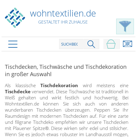
wohntextilien.de
GESTALTET IHR ZUHAUSE
FILTER
PRODUKTE
schließen
Tischdecken, Tischwäsche und Tischdekoration
Plissee
in großer Auswahl
Rollo
Plissee nach Maß
Als klassische
Tischdekoration
wird meistens eine
Faltstores in Standardgrößen
Tischdecke
verwendet. Diese Tischwäsche ist traditionell in
Dachfenster Rollo
Rollos nach Maß
Weiß gehalten und wirkt festlich und hochwertig. Bei
Wabenplissees
Rollos in Standardgrößen
Wohntextilien.de können Sie sich auch von anderen
Verdunklungsplissees
Raffrollo
wunderbaren Tischdecken überzeugen. Peppen Sie Ihr
Thermo Rollo
Sonnenschutzplissees
Raumdesign mit modernen Tischdecken auf. Für eine zarte
Doppelrollo
Flächenvorhang
Raffrollo Maß
und filigrane Tischdeko empfehlen wir unsere Tischdecken
Outdoor-Plissees
Klemmrollo
mit Plauener Spitze®. Diese wirken sehr edel und stilsicher.
Faltrollo / Raffgardinen
gemusterte Plissees
Scheibengardinen
Wenn Sie es jedoch etwas robuster im Landhausstil mögen,
Flächenvorhang nach Maß
Rollos günstig