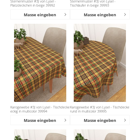
Sternenmuster #3J von Lysel -
Sternenmuster #3J von Lysel -
Platzdeckchen in beige 39992
Tischläufer in beige 39993
Masse eingeben
Masse eingeben
Karogewebe #3J von Lysel - Tischdecke
Karogewebe #3J von Lysel - Tischdecke
eckig in multicolor 39994
rund in multicolor 39995
Masse eingeben
Masse eingeben