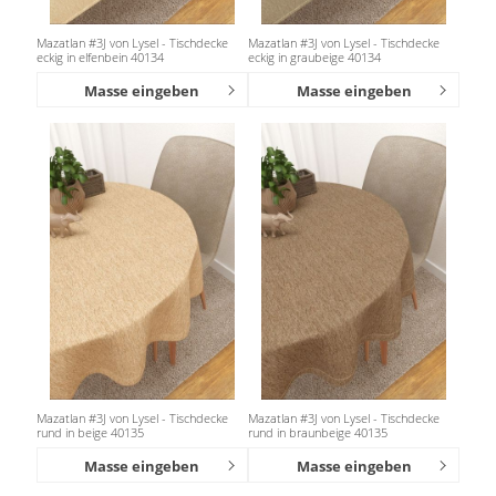
Mazatlan #3J von Lysel - Tischdecke
Mazatlan #3J von Lysel - Tischdecke
eckig in elfenbein 40134
eckig in graubeige 40134
Masse eingeben
Masse eingeben
Mazatlan #3J von Lysel - Tischdecke
Mazatlan #3J von Lysel - Tischdecke
rund in beige 40135
rund in braunbeige 40135
Masse eingeben
Masse eingeben