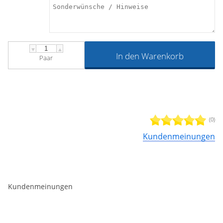
vom Typ Europe 2060. Achten Sie aber bitte darauf die
Markise nicht bei montierten Teleskopstangen ein- oder
auszufahren.
▼
▲
In den Warenkorb
Paar
(0)
Kundenmeinungen
Kundenmeinungen