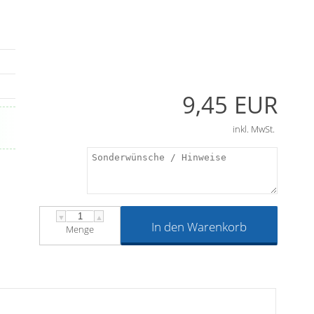
9,45 EUR
und
en
inkl. MwSt.
 Da
g
und
in-
▼
▲
In den Warenkorb
Menge