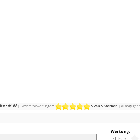
eiter #1W
| Gesamtbewertungen:
5
von 5 Sternen
| (
0
abgegebe
Wertung:
schlecht