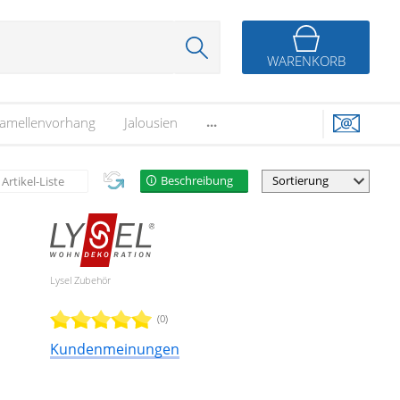
WARENKORB
...
amellenvorhang
Jalousien
Beschreibung
Artikel-Liste
Lysel Zubehör
(0)
Kundenmeinungen