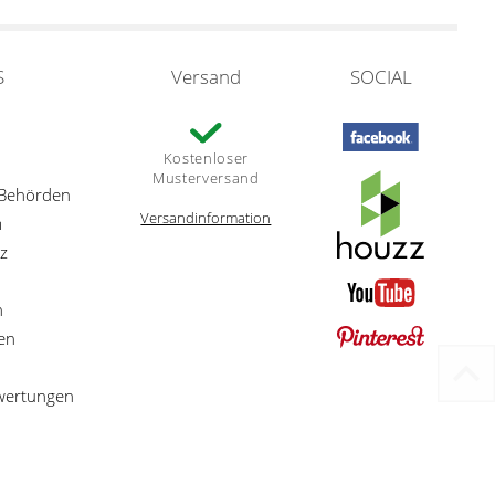
S
Versand
SOCIAL
Kostenloser
Musterversand
 Behörden
Versandinformation
m
z
n
en
ewertungen