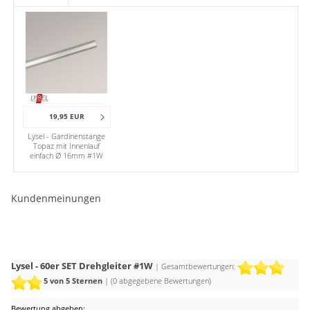
19,95 EUR
Lysel - Gardinenstange
Topaz mit Innenlauf
einfach Ø 16mm #1W
Kundenmeinungen
Lysel - 60er SET Drehgleiter #1W
| Gesamtbewertungen:
5
von 5 Sternen
| (
0
abgegebene Bewertungen)
Bewertung abgeben: