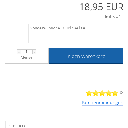
18,95 EUR
mm Durchmesser, Coral Gardinenstangen, Gardinenstangen
von 20 mm Durchmesser mit zwei Innenläufen sowie
Gardinenstangen von 25 mm, 20 mm und 16 mm
inkl. MwSt.
Durchmesser mit einem Innenlauf zu befestigen.
▼
▲
In den Warenkorb
Menge
(0)
Kundenmeinungen
ZUBEHÖR