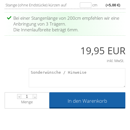
breit ist. Für einen stabilen Halt empfehlen wir ab einer
Stange (ohne Endstücke) kürzen auf
cm
(+5,00 €)
Farbe: Silber
Stangenlänge von 200 cm drei Träger zu verwenden.
Außerdem bieten wir es an, die Stange individuell auf die
Bei einer Stangenlänge von 200cm empfehlen wir eine
passende Länge zu kürzen.
Anbringung von 3 Trägern.
Die Innenlaufbreite beträgt 6mm.
19,95 EUR
inkl. MwSt.
▼
▲
In den Warenkorb
Menge