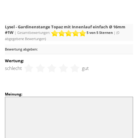
Lysel - Gardinenstange Topaz mit Innenlauf einfach Ø 16mm
#1W
| Gesamtbewertungen:
5
von 5 Sternen
| (
0
abgegebene Bewertungen)
Bewertung abgeben:
Wertung:
schlecht
gut
Meinung: