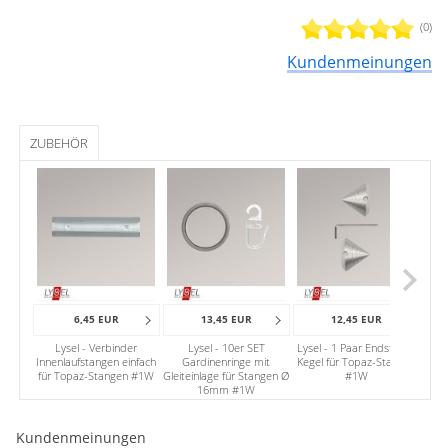
(0)
Kundenmeinungen
ZUBEHÖR
6,45 EUR
13,45 EUR
12,45 EUR
Lysel - Verbinder
Lysel - 10er SET
Lysel - 1 Paar Endstücke
L
Innenlaufstangen einfach
Gardinenringe mit
Kegel für Topaz-Stangen
G
für Topaz-Stangen #1W
Gleiteinlage für Stangen Ø
#1W
16mm #1W
Kundenmeinungen