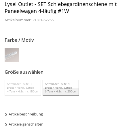
Lysel Outlet - SET Schiebegardinenschiene mit
Gardinenstange
Paneelwagen 4-läufig #1W
Stoffe
Artikelnummer: 21381-
62255
Panneaux
Farbe / Motiv
Größe auswählen
Anzahl der Läufe: 3
Anzahl der Läufe: 4
Breite / Höhe / Länge
Breite / Höhe / Länge
4,7cm x 4,5cm x 150cm
6,7cm x 4,5cm x 200cm
Artikelbeschreibung
Artikeleigenschaften
Mit diesem Schiebegardinen System als Zubehör können Sie