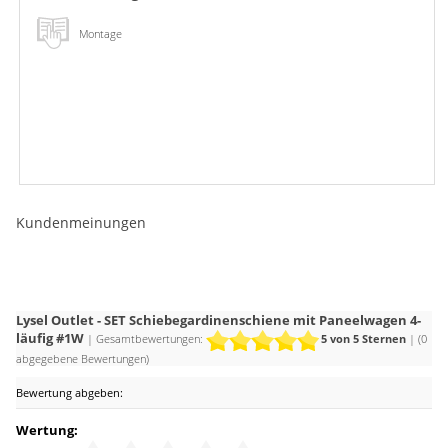
Montage
Kundenmeinungen
Lysel Outlet - SET Schiebegardinenschiene mit Paneelwagen 4-
läufig #1W
| Gesamtbewertungen:
5
von 5 Sternen
| (
0
abgegebene Bewertungen)
Bewertung abgeben:
Wertung: