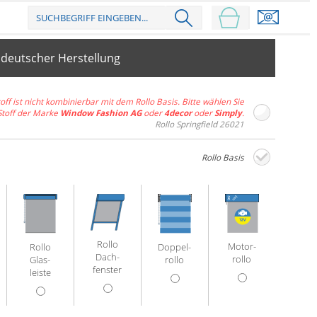
 deutscher Herstellung
off ist nicht kombinierbar mit dem Rollo Basis. Bitte wählen Sie
Stoff der Marke
Window Fashion AG
oder
4decor
oder
Simply
.
Rollo Springfield 26021
Rollo Basis
Rollo
Motor­
Doppel­
Rollo
Dach­
rollo
rollo
Glas­
fenster
leiste