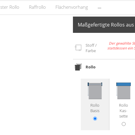
...
ster Rollo
Raffrollo
Flächenvorhang
Maßgefertigte Rollos aus
Der gewählte St
Stoff /
stattdessen ein 
Farbe
Rollo
Rollo
Rollo
Basis
Kas­
sette