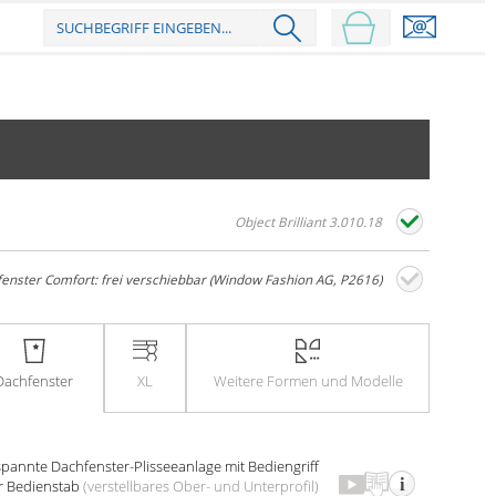
Object Brilliant 3.010.18
enster Comfort: frei verschiebbar (Window Fashion AG, P2616)
Dach­fenster
XL
Weitere
Formen und Modelle
spannte Dach­fenster-Plissee­anlage
mit Bedien­griff
 Bedien­stab
(verstell­bares Ober- und Unter­profil)