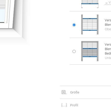
→ Vi
Ver­
Blen
Ober
Ver­
Blen
Bedi
Unte
Größe
Profil