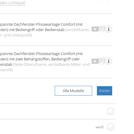
deo Lichtspalt
spannte Dach­fenster-Plissee­anlage
Comfort (mit
den) mit Bedien­griff oder Bedien­stab
(verstell­bares
- und Unter­profil)
spannte Dach­fenster-Plissee­anlage
Comfort (mit
den) mit zwei Behang­stoffen, Bedien­griff oder
en­stab
(feste Oberschiene, verstell­bares Mittel- und
r­profil)
Alle Modelle
Weiter
weiß