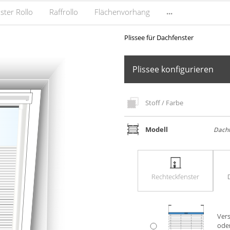
...
ster Rollo
Raffrollo
Flächenvorhang
Plissee für Dachfenster
Plissee konfigurieren
Stoff / Farbe
Modell
Dachf
Rechteck­fenster
Ver­
oder