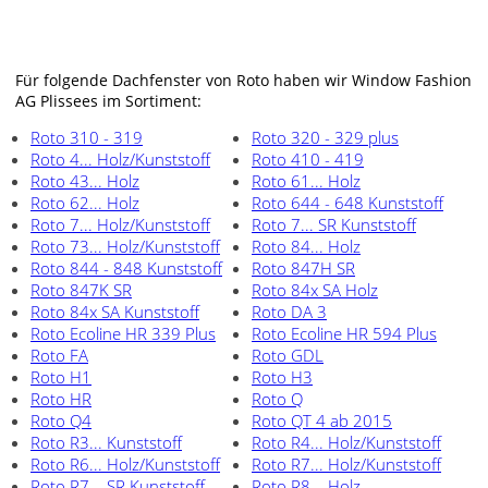
Für folgende Dachfenster von Roto haben wir Window Fashion
AG Plissees im Sortiment:
Roto 310 - 319
Roto 320 - 329 plus
Roto 4... Holz/Kunststoff
Roto 410 - 419
Roto 43... Holz
Roto 61... Holz
Roto 62... Holz
Roto 644 - 648 Kunststoff
Roto 7... Holz/Kunststoff
Roto 7... SR Kunststoff
Roto 73... Holz/Kunststoff
Roto 84... Holz
Roto 844 - 848 Kunststoff
Roto 847H SR
Roto 847K SR
Roto 84x SA Holz
Roto 84x SA Kunststoff
Roto DA 3
Roto Ecoline HR 339 Plus
Roto Ecoline HR 594 Plus
Roto FA
Roto GDL
Roto H1
Roto H3
Roto HR
Roto Q
Roto Q4
Roto QT 4 ab 2015
Roto R3... Kunststoff
Roto R4... Holz/Kunststoff
Roto R6... Holz/Kunststoff
Roto R7... Holz/Kunststoff
Roto R7... SR Kunststoff
Roto R8... Holz