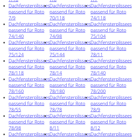
Dachfensterplissees
Dachfensterplissees
Dachfensterplissees
passend für Roto
passend für Roto
passend für Roto
7/9
70/118
74/118
Dachfensterplissees
Dachfensterplissees
Dachfensterplissees
passend für Roto
passend für Roto
passend für Roto
74/140
74/98
75/104
Dachfensterplissees
Dachfensterplissees
Dachfensterplissees
passend für Roto
passend für Roto
passend für Roto
75/124
75/144
78/11
Dachfensterplissees
Dachfensterplissees
Dachfensterplissees
passend für Roto
passend für Roto
passend für Roto
78/118
78/14
78/140
Dachfensterplissees
Dachfensterplissees
Dachfensterplissees
passend für Roto
passend für Roto
passend für Roto
78/160
78/180
78/200
Dachfensterplissees
Dachfensterplissees
Dachfensterplissees
passend für Roto
passend für Roto
passend für Roto
78/55
78/78
78/9
Dachfensterplissees
Dachfensterplissees
Dachfensterplissees
passend für Roto
passend für Roto
passend für Roto
78/98
8/11
8/12
Dachfensterplissees
Dachfensterplissees
Dachfensterplissees