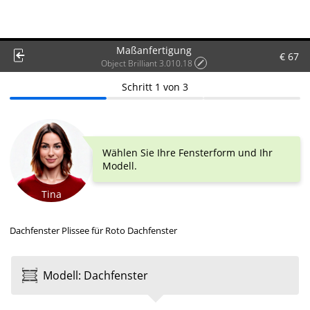
Maßanfertigung
€ 67
Object Brilliant 3.010.18
Schritt
1
von
3
Wählen Sie Ihre Fensterform und Ihr
Modell.
Tina
Dachfenster Plissee für Roto Dachfenster
Modell
:
Dach­fenster