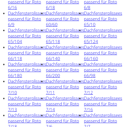
passend für Roto
passend für Roto
passend für Roto
6/16
6/18
6/8
Dachfensterplissees
Dachfensterplissees
Dachfensterplissees
passend für Roto
passend für Roto
passend für Roto
6/9
60/60
65/10
Dachfensterplissees
Dachfensterplissees
Dachfensterplissees
passend für Roto
passend für Roto
passend für Roto
65/104
65/118
65/124
Dachfensterplissees
Dachfensterplissees
Dachfensterplissees
passend für Roto
passend für Roto
passend für Roto
66/118
66/140
66/160
Dachfensterplissees
Dachfensterplissees
Dachfensterplissees
passend für Roto
passend für Roto
passend für Roto
66/180
66/200
66/98
Dachfensterplissees
Dachfensterplissees
Dachfensterplissees
passend für Roto
passend für Roto
passend für Roto
7/10
7/11
7/12
Dachfensterplissees
Dachfensterplissees
Dachfensterplissees
passend für Roto
passend für Roto
passend für Roto
7/13
7/14
7/16
Dachfensterplissees
Dachfensterplissees
Dachfensterplissees
passend für Roto
passend für Roto
passend für Roto
7/18
7/6
7/7