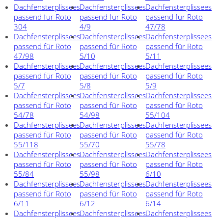
Dachfensterplissees
Dachfensterplissees
Dachfensterplissees
passend für Roto
passend für Roto
passend für Roto
304
4/9
47/78
Dachfensterplissees
Dachfensterplissees
Dachfensterplissees
passend für Roto
passend für Roto
passend für Roto
47/98
5/10
5/11
Dachfensterplissees
Dachfensterplissees
Dachfensterplissees
passend für Roto
passend für Roto
passend für Roto
5/7
5/8
5/9
Dachfensterplissees
Dachfensterplissees
Dachfensterplissees
passend für Roto
passend für Roto
passend für Roto
54/78
54/98
55/104
Dachfensterplissees
Dachfensterplissees
Dachfensterplissees
passend für Roto
passend für Roto
passend für Roto
55/118
55/70
55/78
Dachfensterplissees
Dachfensterplissees
Dachfensterplissees
passend für Roto
passend für Roto
passend für Roto
55/84
55/98
6/10
Dachfensterplissees
Dachfensterplissees
Dachfensterplissees
passend für Roto
passend für Roto
passend für Roto
6/11
6/12
6/14
Dachfensterplissees
Dachfensterplissees
Dachfensterplissees