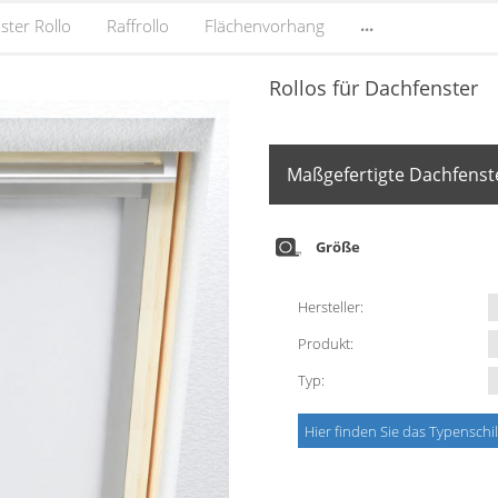
...
ster Rollo
Raffrollo
Flächenvorhang
Rollos für Dachfenster
Maßgefertigte Dachfenste
Größe
Hersteller:
Produkt:
Typ:
Hier finden Sie das Typenschi