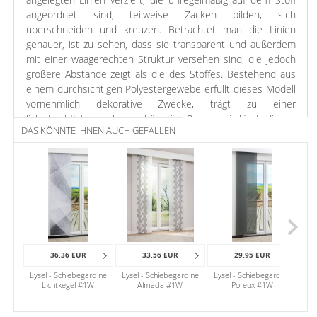
angeordnet sind, teilweise Zacken bilden, sich
überschneiden und kreuzen. Betrachtet man die Linien
genauer, ist zu sehen, dass sie transparent und außerdem
mit einer waagerechten Struktur versehen sind, die jedoch
größere Abstände zeigt als die des Stoffes. Bestehend aus
einem durchsichtigen Polyestergewebe erfüllt dieses Modell
vornehmlich dekorative Zwecke, trägt zu einer
lichtdurchfluteten Atmosphäre im Raum bei, lässt diesen
DAS KÖNNTE IHNEN AUCH GEFALLEN
optisch größer und offener wirken. Das gesamte Zubehör,
welches Sie zur Befestigung brauchen, ist bereits im
Lieferumfang enthalten. Dazu gehört auch das Klettband, mit
welchem die Schiebegardine am Paneelwagen angebracht
wird. Der Beschwerungsstab unten trägt zu einer ebenen
Oberfläche und einem gleichmäßigen Fall des Stoffes bei.
Die Lichteffekte, die durch die transparenten Linien
entstehen, sorgen für ein stimmungsvolles Ambiente.
36,36 EUR
33,56 EUR
29,95 EUR
Gleichzeitig verleiht das dunkle, starke Anthrazit dem Raum
Lysel - Schiebegardine
Lysel - Schiebegardine
Lysel - Schiebegardine
Lys
einen modernen Charakter. Selbst für intensive, knallige
Lichtkegel #1W
Almada #1W
Poreux #1W
Nel
Farben ist es ein würdiger Gegenspieler. Demgegenüber
lassen Sie durch die Kombination mit hellen Tönen wie