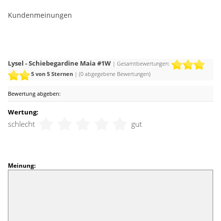
Beige, Mint und Lichtgrau eindrucksvolle Kontraste
Kundenmeinungen
entstehen.
Lysel - Schiebegardine Maia #1W
| Gesamtbewertungen:
5
von 5 Sternen
| (
0
abgegebene Bewertungen)
Bewertung abgeben:
Wertung:
schlecht
gut
Meinung: