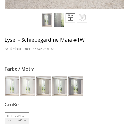
Gardinenstange
Stoffe
Panneaux
Lysel - Schiebegardine Maia #1W
Artikelnummer: 35746-
89192
Farbe / Motiv
Größe
Breite / Höhe
60cm x 245cm