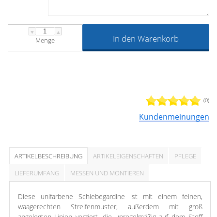
▼
▲
In den Warenkorb
Menge
(0)
Kundenmeinungen
ARTIKELBESCHREIBUNG
ARTIKELEIGENSCHAFTEN
PFLEGE
LIEFERUMFANG
MESSEN UND MONTIEREN
Diese unifarbene Schiebegardine ist mit einem feinen,
waagerechten Streifenmuster, außerdem mit groß
angelegten Linien verziert, die unregelmäßig auf dem Stoff