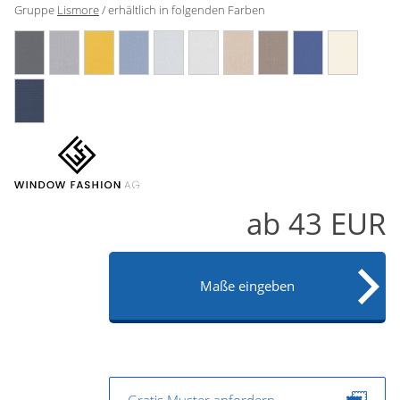
Gruppe
Lismore
/ erhältlich in folgenden Farben
Gardinenstange
Stoffe
Panneaux
ab
43
EUR
Maße eingeben
Gratis Muster anfordern