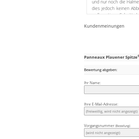
und nur noch die Halme ü
dies jedoch keinen Abb
wellenartigen Schnitt 
die ovalen Cut Outs f
Kundenmeinungen
eingebettet. Auf diese
und bequem befestigen,
dem Einschneiden sin
dadurch passgenaue Au
einem Blumenfenster.
Panneaux Plauener Spitze
Bewertung abgeben:
Ihr Name:
Ihre E-Mail-Adresse:
Vorgangsnummer
:
(Bestellung)