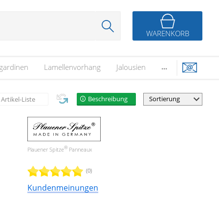
WARENKORB
...
gardinen
Lamellenvorhang
Jalousien
Beschreibung
Artikel-Liste
®
Plauener Spitze
Panneaux
(0)
Kundenmeinungen