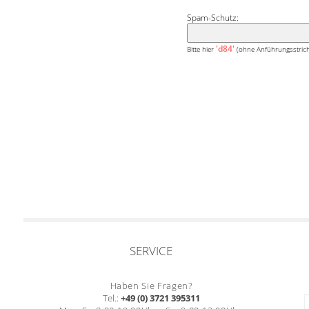
Spam-Schutz:
'd84'
Bitte hier
(ohne Anführungsstrich
SERVICE
Haben Sie Fragen?
Tel.:
+49 (0) 3721 395311