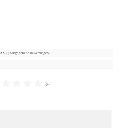
rnen
| (
0
abgegebene Bewertungen)
gut