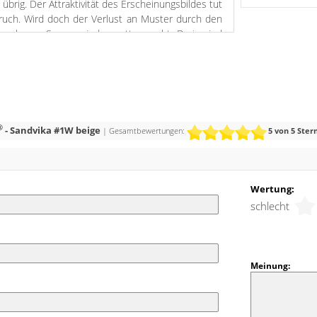
brig. Der Attraktivität des Erscheinungsbildes tut
ruch. Wird doch der Verlust an Muster durch den
des oberen Saums wieder wettgemacht. Darin sind
ür den Stangendurchzug dekorativ wie praktisch
 Weise lassen sich die Gardinensegmente schnell
 bei Bedarf auch in unterschiedlicher Höhe. Nach
d die Rapporte von Hand raffbar, ermöglichen
sschnitte, zum Beispiel für die Dekoration an
®
- Sandvika #1W beige
| Gesamtbewertungen:
5
von 5 Ste
Wertung:
schlecht
Meinung: