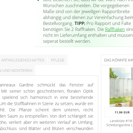
Wünschen zuschneiden. Die vorgegebenen
Maße sind von der jeweiligen Rapportbreite
abhängig und dienen zur Vereinfachung bei
Bestellvorgang.
TIPP:
Pro Rapport und Falte
benötigen Sie 2 Raffhaken. Die
Raffhaken
sin
nicht im Lieferumfang enthalten und müssen
seperat bestellt werden.
ARTIKELEIGENSCHAFTEN
PFLEGE
DAS KÖNNTE IH
N UND MONTIEREN
Panneaux Gardine schmückt das Fenster auf
Mit seiner schön geschnittenen, floralen Optik
 spielend sich harmonisch in eine bestehende
 Um die Stoffbahnen in Szene zu setzen, wurde ein
ählt. Die Pflanze scheint dem unteren, recht
11,96 EUR
en Saum zu entsprießen. Von dort schlängelt sie
Landblüte #1W 
Höhe, verliert aber im weiteren Verlauf an Umfang.
Scheibengardine L
bschluss sind Blätter und Blüten verschwunden