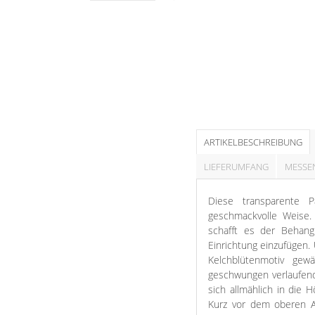
Stoffe
Panneaux
ARTIKELBESCHREIBUNG
LIEFERUMFANG
MESSE
Diese transparente 
geschmackvolle Weise. 
schafft es der Behang
Einrichtung einzufügen.
Kelchblütenmotiv gew
geschwungen verlaufend
sich allmählich in die 
Kurz vor dem oberen A