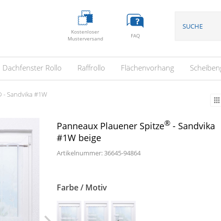
Kostenloser
FAQ
Musterversand
Dachfenster Rollo
Raffrollo
Flächenvorhang
Scheiben
 - Sandvika #1W
®
Panneaux Plauener Spitze
- Sandvika
#1W beige
Artikelnummer: 36645-
94864
Farbe / Motiv