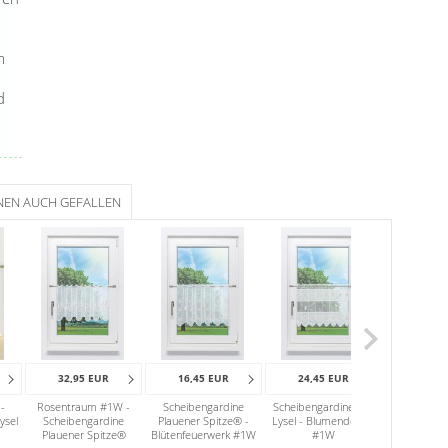
m
d
NEN AUCH GEFALLEN
32,95 EUR
16,45 EUR
24,45 EUR
-
Rosentraum #1W -
Scheibengardine
Scheibengardine von
ysel
Scheibengardine
Plauener Spitze® -
Lysel - Blumendesign
Plauener Spitze®
Blütenfeuerwerk #1W
#1W