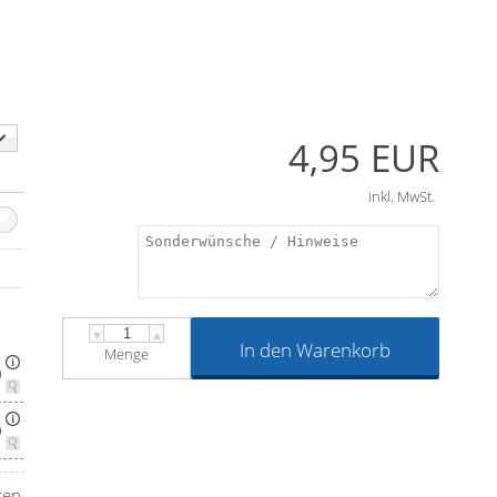
4,95 EUR
inkl. MwSt.
▼
▲
In den Warenkorb
Menge
)
)
ren