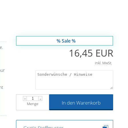
% Sale %
e.
16,45 EUR
inkl. MwSt.
nur
ht
▼
▲
In den Warenkorb
Menge
Gratis Stoffmuster