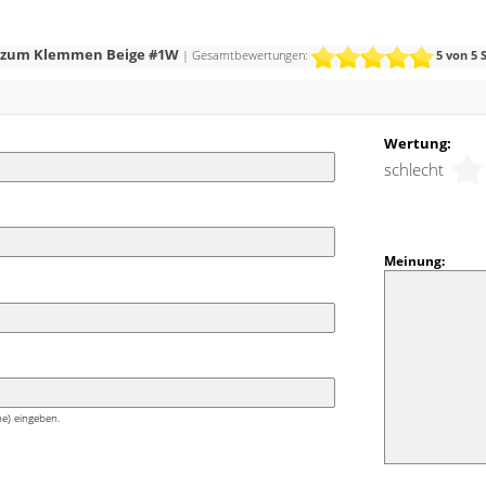
epp zum Klemmen Beige #1W
| Gesamtbewertungen:
5
von 5 
Wertung:
schlecht
Meinung:
e) eingeben.