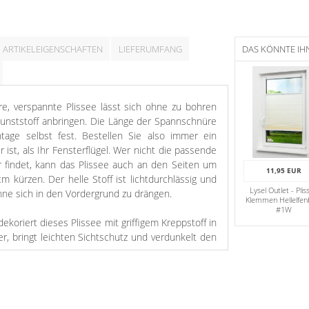
ARTIKELEIGENSCHAFTEN
LIEFERUMFANG
DAS KÖNNTE IH
re, verspannte Plissee lässt sich ohne zu bohren
Kunststoff anbringen. Die Länge der Spannschnüre
tage selbst fest. Bestellen Sie also immer ein
r ist, als Ihr Fensterflügel. Wer nicht die passende
r findet, kann das Plissee auch an den Seiten um
11,95 EUR
 kürzen. Der helle Stoff ist lichtdurchlässig und
Lysel Outlet - Plis
hne sich in den Vordergrund zu drängen.
Klemmen Hellelfen
#1W
dekoriert dieses Plissee mit griffigem Kreppstoff in
r, bringt leichten Sichtschutz und verdunkelt den