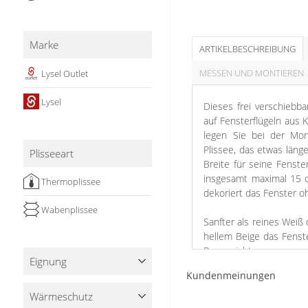
Stoffe
Panneaux
Marke
ARTIKELBESCHREIBUNG
MESSEN UND MONTIEREN
Lysel Outlet
Lysel
Dieses frei verschiebba
auf Fensterflügeln aus 
legen Sie bei der Mon
Plissee, das etwas länge
Plisseeart
Breite für seine Fenste
insgesamt maximal 15 cm
Thermoplissee
dekoriert das Fenster o
Wabenplissee
Sanfter als reines Weiß 
hellem Beige das Fenste
Raum nicht.
Eignung
Kundenmeinungen
Wärme­schutz