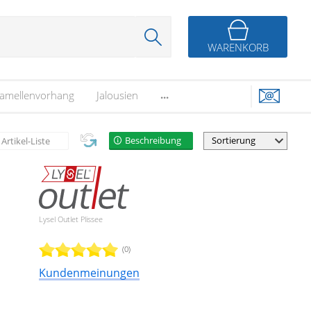
WARENKORB
...
amellenvorhang
Jalousien
Beschreibung
Artikel-Liste
Lysel Outlet Plissee
(0)
Kundenmeinungen