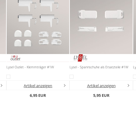
Lysel Outlet - Klemmträger #1W
Lysel - Spannschuhe als Ersatzteile #1W
L
Artikel anzeigen
Artikel anzeigen
6,95 EUR
5,95 EUR