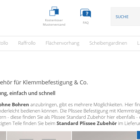
Kostenloser
FAQ
Musterversand
ollo
Raffrollo
Flächenvorhang
Scheibengardinen
L
behör für Klemmbefestigung & Co.
ng, einfach und schnell
 ohne Bohren
anzubringen, gibt es mehrere Möglichkeiten. Hier fi
derleicht bedienen können. Die Plissee Befestigung mit Klemmträ
n - diese finden Sie als Plissee Standard Zubehör hier ebenfalls 
igten Teile finden Sie beim
Standard Plissee Zubehör
im Lieferu