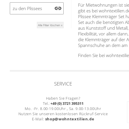
Für Mietwohnungen ist sie
Stoffe
zu den Plissees
gibt es bei wohntextilien.
Plissee Klemmträger Set 
Panneaux
Set auch die benötigten 
Alle Filter löschen x
aus Kunststoff und Metall
Flexibilität, vor allem d
die Klemmträger auf der A
Spannschuhe an dem am K
Finden Sie bei wohntextili
SERVICE
Haben Sie Fragen?
Tel.:
+49 (0) 3721 395311
Mo. -Fr. 8.00-19.00Uhr , Sa. 9.00-13.00Uhr
Nutzen Sie unseren kostenlosen Rückruf-Service
E-Mail:
shop@wohntextilien.de