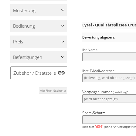
Sie das Plissee auch
Musterung
festschrauben. Dieses Z
Diese Variante des Pli
Lysel - Qualitätsplissee Cr
Bedienung
aufgeräumt wie edel 
kombinierbar.
Bewertung abgeben:
Preis
Ihr Name:
Befestigungen
Ihre E-Mail-Adresse:
Zubehör / Ersatzteile
Alle Filter löschen x
Vorgangsnummer
:
(Bestellung)
Spam-Schutz:
'd84'
Bitte hier
(ohne Anführungsstrich