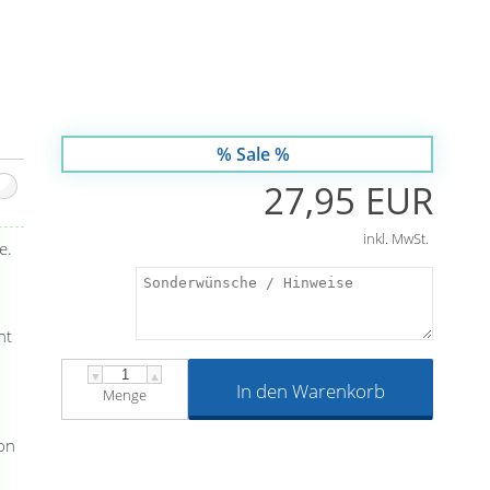
% Sale %
27,95 EUR
inkl. MwSt.
e.
ht
▼
▲
In den Warenkorb
Menge
on