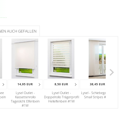
NEN AUCH GEFALLEN
14,95 EUR
8,50 EUR
38,45 EUR
29,95
see
Lysel Outlet -
Lysel Outlet -
Lysel - Schiebegardine
Lysel - Sch
bein
Kassettenrollo
Doppelrollo Trägerprofil
Small Stripes #1W
Poreu
Tageslicht Elfenbein
Hellelfenbein #1W
#1W