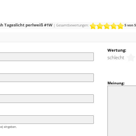
 mit dazu passenden Wandträgern an der Wand
ubehör ist nicht im Lieferumfang enthalten.
ssees bietet Perlweiß als Farbe. Der Ton wirkt
ush Tageslicht perlweiß #1W
| Gesamtbewertungen:
5
von 5
und ist mit beinahe allen Einrichtungsstilen
Wertung:
schlecht
Meinung:
e) eingeben.