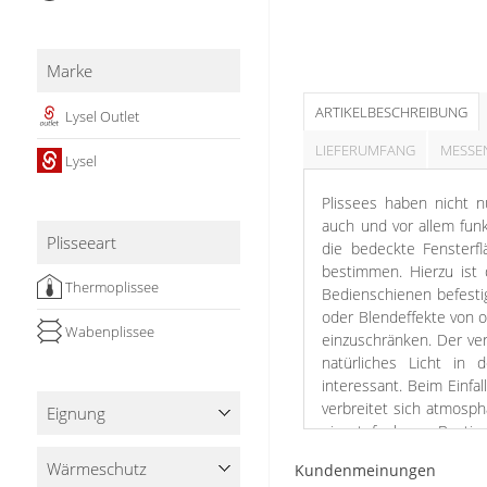
Stoffe
Panneaux
Marke
ARTIKELBESCHREIBUNG
Lysel Outlet
LIEFERUMFANG
MESSE
Lysel
Plissees haben nicht n
auch und vor allem funk
Plisseeart
die bedeckte Fensterfl
bestimmen. Hierzu ist d
Thermoplissee
Bedienschienen befestig
oder Blendeffekte von o
Wabenplissee
einzuschränken. Der ver
natürliches Licht in 
interessant. Beim Einfa
verbreitet sich atmosph
Eignung
ein stufenloses Besti
natürlichem Licht. Sie
Wärme­schutz
Kundenmeinungen
Sie das Plissee nicht 