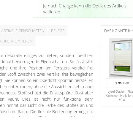
Je nach Charge kann die Optik des Artikels
variieren.
ARTIKELEIGENSCHAFTEN
PFLEGE
DAS KÖNNTE IH
N UND MONTIEREN
ur dekorativ einiges zu bieten, sondern besitzen
tional hervorragende Eigenschaften. So lässt sich
äche und ihre Position am Fensters vertikal frei
er Stoff zwischen zwei vertikal frei beweglichen
t. Sie können so ein Oberlicht spontan herstellen
9,95 EUR
ben unterbinden, ohne die Aussicht zu sehr dabei
Lysel Outlet - Plis
wendete Stoff schützt die Privatsphäre, lässt aber
Klemmen Hellelfen
den Raum. Dies ist nicht nur funktional sehr
#1W
llen nimmt das Licht die Farbe des Stoffes an und
ärisch im Raum. Die flexible Bedienung ermöglicht
mmen des Mischverhältnisses von gefärbtem und
 können zusätzlich Klemmträger bestellen, sodass
am Fenster festschrauben müssen. Optional können