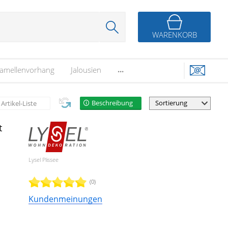
WARENKORB
...
amellenvorhang
Jalousien
Beschreibung
Artikel-Liste
t
Lysel Plissee
(0)
Kundenmeinungen