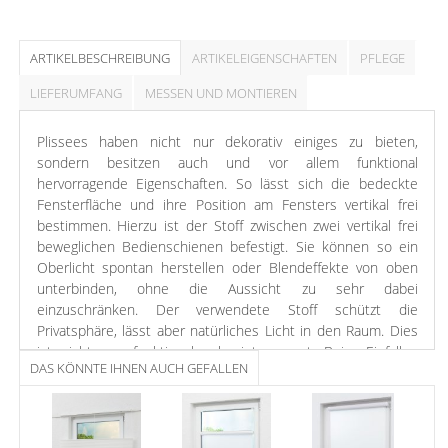
ARTIKELBESCHREIBUNG
ARTIKELEIGENSCHAFTEN
PFLEGE
LIEFERUMFANG
MESSEN UND MONTIEREN
Plissees haben nicht nur dekorativ einiges zu bieten,
sondern besitzen auch und vor allem funktional
hervorragende Eigenschaften. So lässt sich die bedeckte
Fensterfläche und ihre Position am Fensters vertikal frei
bestimmen. Hierzu ist der Stoff zwischen zwei vertikal frei
beweglichen Bedienschienen befestigt. Sie können so ein
Oberlicht spontan herstellen oder Blendeffekte von oben
unterbinden, ohne die Aussicht zu sehr dabei
einzuschränken. Der verwendete Stoff schützt die
Privatsphäre, lässt aber natürliches Licht in den Raum. Dies
ist nicht nur funktional sehr interessant. Beim Einfallen
DAS KÖNNTE IHNEN AUCH GEFALLEN
nimmt das Licht die Farbe des Stoffes an und verbreitet sich
atmosphärisch im Raum. Die flexible Bedienung ermöglicht
ein stufenloses Bestimmen des Mischverhältnisses von
gefärbtem und natürlichem Licht. Sie können zusätzlich