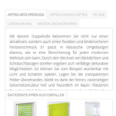
ARTIKELBESCHREIBUNG
ARTIKELEIGENSCHAFTEN
PFLEGE
LIEFERUMFANG
MESSEN UND MONTIEREN
Mit diesem Doppelrollo bekommen Sie nicht nur einen
attraktiven, sondern auch einen flexiblen und kindersicheren
Fensterschmuck. Er passt in klassische Umgebungen
ebenso, wie er eine Bereicherung für jeden modernen
Wohnstil sein kann. Durch den Wechsel von blickdichten und
lichtdurchlässigen Streifen ergeben sich vielfältige dekorative
Möglichkeiten. So können Sie zum Beispiel wunderbar mit
Licht und Schatten spielen. Legen Sie die transparenten
Felder übereinander, bleibt es dank der feinen, rasterartigen
Gitternetzstruktur hell und freundlich im Raum. Platzieren
Sie die blickdichten Bahnen aneinander, bleibt Ihre
DAS KÖNNTE IHNEN AUCH GEFALLEN
Privatsphäre vor neugierigen Blicken geschützt. Das Rollo
bedienen und damit den Lichteinfall regulieren können Sie
mit dem Seitenzug an der rechten Seite. Durch das
Trägerprofil ist eine Schraubmontage an der Wand oder