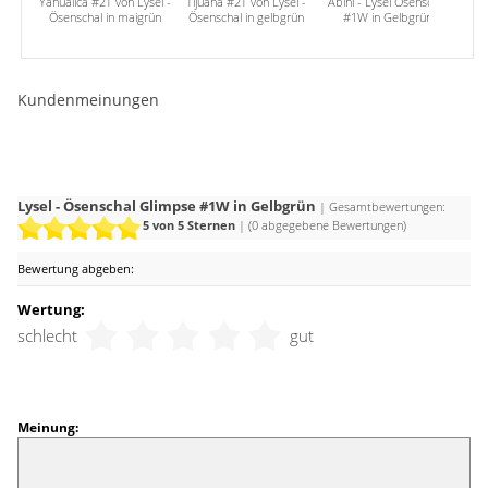
Yahualica #2T von Lysel -
Tijuana #2T von Lysel -
Abini - Lysel Ösenschal
San
Ösenschal in maigrün
Ösenschal in gelbgrün
#1W in Gelbgrün
Dek
Kundenmeinungen
Lysel - Ösenschal Glimpse #1W in Gelbgrün
| Gesamtbewertungen:
5
von 5 Sternen
| (
0
abgegebene Bewertungen)
Bewertung abgeben:
Wertung:
schlecht
gut
Meinung: