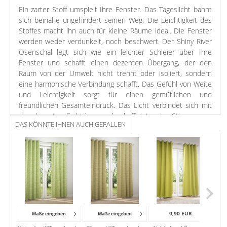
Ein zarter Stoff umspielt Ihre Fenster. Das Tageslicht bahnt
sich beinahe ungehindert seinen Weg. Die Leichtigkeit des
Stoffes macht ihn auch für kleine Räume ideal. Die Fenster
werden weder verdunkelt, noch beschwert. Der Shiny River
Ösenschal legt sich wie ein leichter Schleier über Ihre
Fenster und schafft einen dezenten Übergang, der den
Raum von der Umwelt nicht trennt oder isoliert, sondern
eine harmonische Verbindung schafft. Das Gefühl von Weite
und Leichtigkeit sorgt für einen gemütlichen und
freundlichen Gesamteindruck. Das Licht verbindet sich mit
den dezenten Farbtönen und schafft intensive Stimmungen
DAS KÖNNTE IHNEN AUCH GEFALLEN
und Kontraste, die besonders dem Wohnzimmer zu Gute
kommen.
Hier präsentiert sich der Shiny River Ösenschal in einem
frischen Hellgrün. Weiß, Braun oder Orange bieten sich als
Umgebungsfarben an.
9,90 EUR
Maße eingeben
Maße eingeben