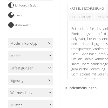
Stoffe
lichtdurchlässig
ARTIKELBESCHREIBUNG
Panneaux
dimout
LIEFERUMFANG
MESSE
abdunkelnd
Entdecken Sie das viel
Einrichtungsstil perfek
Polyester, bietet es ein
Modell / Rollotyp
dem doppellagigen St
transparente Streifen en
Licht. Ganz nach Ihren
Marke
um die ideale Atmosphä
sanft übereinanderlie
Befestigungen
gemütliche Stimmung. 
Licht strömt mit voller
diesem Doppelrollo scha
Eignung
sich rundum wohlfühle
Kundenmeinungen
mittels Schraub- oder K
Wärme­schutz
Zubehör ist im Lieferum
Genießen Sie die Viels
Muster