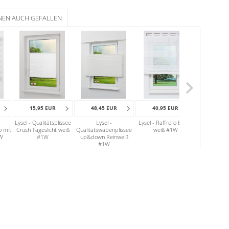
NEN AUCH GEFALLEN
15,95 EUR
48,45 EUR
40,95 EUR
48,95
Lysel - Qualitätsplissee
Lysel -
Lysel - Raffrollo Emille
Lysel - Magn
o mit
Crush Tageslicht weiß
Qualitätswabenplissee
weiß #1W
Bambusfä
1W
#1W
up&down Reinweiß
#1W