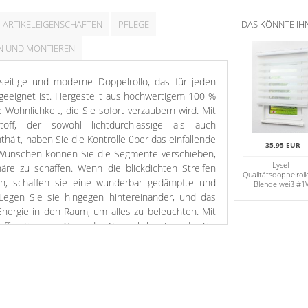
ARTIKELEIGENSCHAFTEN
PFLEGE
DAS KÖNNTE IH
N UND MONTIEREN
seitige und moderne Doppelrollo, das für jeden
t geeignet ist. Hergestellt aus hochwertigem 100 %
e Wohnlichkeit, die Sie sofort verzaubern wird. Mit
off, der sowohl lichtdurchlässige als auch
thält, haben Sie die Kontrolle über das einfallende
35,95 EUR
 Wünschen können Sie die Segmente verschieben,
Lysel -
re zu schaffen. Wenn die blickdichten Streifen
Qualitätsdoppelroll
gen, schaffen sie eine wunderbar gedämpfte und
Blende weiß #
Legen Sie sie hingegen hintereinander, und das
 Energie in den Raum, um alles zu beleuchten. Mit
ffen Sie eine Oase der Gemütlichkeit, in der Sie
n können. Sie können das Doppelrollo wahlweise
lemmbefestigung montieren. Alles dafür benötigte
fang enthalten.
eitigkeit und Eleganz dieses weißen Doppelrollos