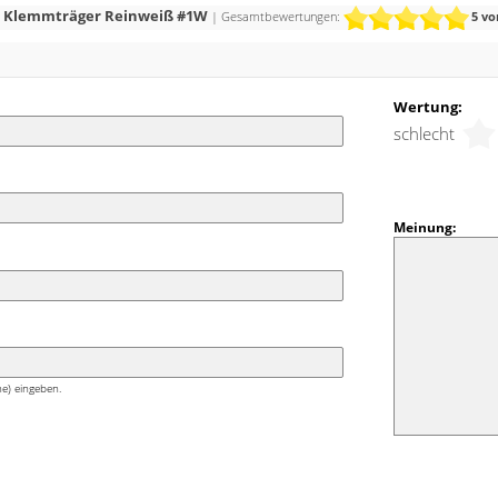
se in einem neuen Glanz erstrahlen. Kreieren Sie
llo Klemmträger Reinweiß #1W
| Gesamtbewertungen:
5
vo
ühlatmosphäre.
Wertung:
schlecht
Meinung:
e) eingeben.