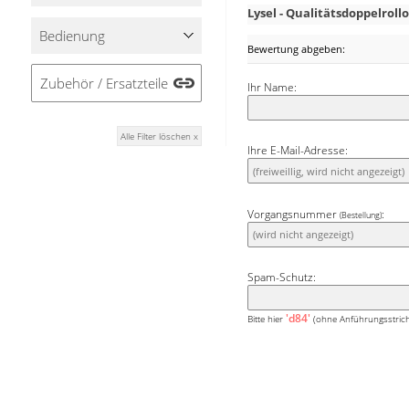
und lassen Sie es Zuhau
Lysel - Qualitätsdoppelro
Ihre persönliche Wohlf
Bedienung
Bewertung abgeben:
Zubehör / Ersatzteile
Ihr Name:
Alle Filter löschen x
Ihre E-Mail-Adresse:
Vorgangsnummer
:
(Bestellung)
Spam-Schutz:
'd84'
Bitte hier
(ohne Anführungsstrich