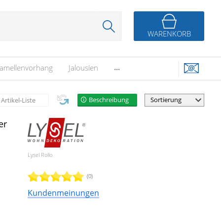
WARENKORB
...
amellenvorhang
Jalousien
Beschreibung
Artikel-Liste
er
Lysel Rollo
(0)
Kundenmeinungen