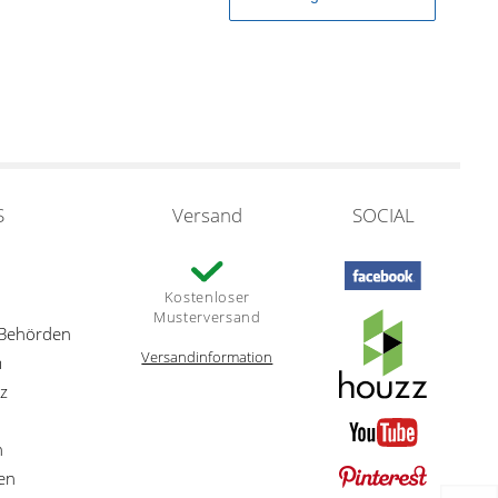
S
Versand
SOCIAL
Kostenloser
Musterversand
 Behörden
Versandinformation
m
z
n
en