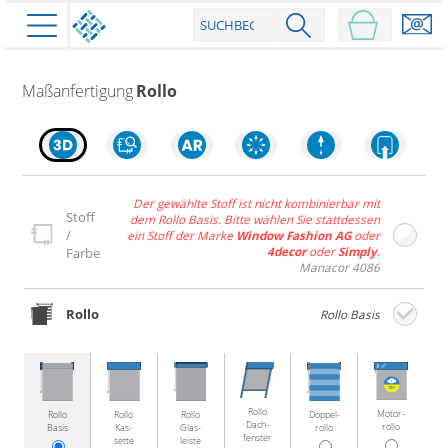
PRODUKTE
Maßanfertigung
Rollo
schließen
Der gewählte Stoff ist nicht kombinierbar mit
Stoff
dem Rollo Basis. Bitte wählen Sie stattdessen
Plissee
/
ein Stoff der Marke
Window Fashion AG
oder
4decor
oder
Simply
.
Farbe
Rollo
Plissee nach Maß
Manacor 4086
Faltstores in Standardgrößen
Dachfenster Rollo
Rollos nach Maß
Rollo
Rollo Basis
Wabenplissees
Rollos in Standardgrößen
Verdunklungsplissees
Raffrollo
Thermo Rollo
Sonnenschutzplissees
Doppelrollo
Flächenvorhang
Raffrollo Maß
Outdoor-Plissees
Rollo
Motor­
Rollo
Rollo
Rollo
Doppel­
Klemmrollo
Faltrollo / Raffgardinen
Dach­
gemusterte Plissees
rollo
Basis
Kas­
Glas­
rollo
Scheibengardinen
Flächenvorhang nach Maß
fenster
sette
leiste
Rollos günstig