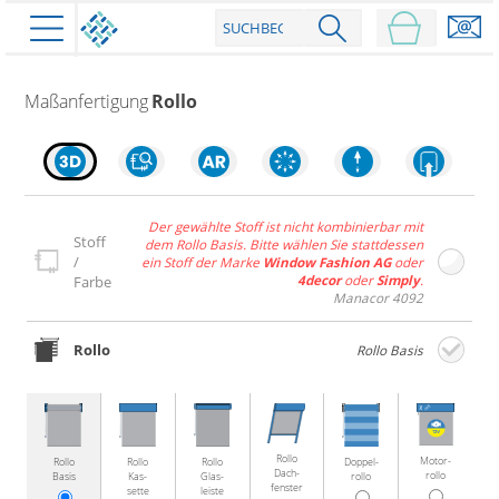
PRODUKTE
Maßanfertigung
Rollo
schließen
Der gewählte Stoff ist nicht kombinierbar mit
Stoff
dem Rollo Basis. Bitte wählen Sie stattdessen
Plissee
/
ein Stoff der Marke
Window Fashion AG
oder
4decor
oder
Simply
.
Farbe
Rollo
Plissee nach Maß
Manacor 4092
Faltstores in Standardgrößen
Dachfenster Rollo
Rollos nach Maß
Rollo
Rollo Basis
Wabenplissees
Rollos in Standardgrößen
Verdunklungsplissees
Raffrollo
Thermo Rollo
Sonnenschutzplissees
Doppelrollo
Flächenvorhang
Raffrollo Maß
Outdoor-Plissees
Rollo
Motor­
Rollo
Rollo
Rollo
Doppel­
Klemmrollo
Faltrollo / Raffgardinen
Dach­
gemusterte Plissees
rollo
Basis
Kas­
Glas­
rollo
Scheibengardinen
Flächenvorhang nach Maß
fenster
sette
leiste
Rollos günstig