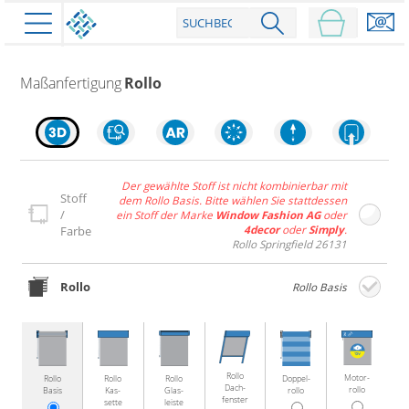
PRODUKTE
Maßanfertigung
Rollo
schließen
Der gewählte Stoff ist nicht kombinierbar mit
Stoff
dem Rollo Basis. Bitte wählen Sie stattdessen
Plissee
/
ein Stoff der Marke
Window Fashion AG
oder
4decor
oder
Simply
.
Farbe
Rollo
Plissee nach Maß
Rollo Springfield 26131
Faltstores in Standardgrößen
Dachfenster Rollo
Rollos nach Maß
Rollo
Rollo Basis
Wabenplissees
Rollos in Standardgrößen
Verdunklungsplissees
Raffrollo
Thermo Rollo
Sonnenschutzplissees
Doppelrollo
Flächenvorhang
Raffrollo Maß
Outdoor-Plissees
Rollo
Motor­
Rollo
Rollo
Rollo
Doppel­
Klemmrollo
Faltrollo / Raffgardinen
Dach­
gemusterte Plissees
rollo
Basis
Kas­
Glas­
rollo
Scheibengardinen
Flächenvorhang nach Maß
fenster
sette
leiste
Rollos günstig