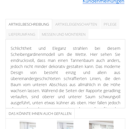
Kundenmeinungen
ARTIKELBESCHREIBUNG
ARTIKELEIGENSCHAFTEN
PFLEGE
LIEFERUMFANG
MESSEN UND MONTIEREN
Schlichtheit und Eleganz strahlen bei diesem
Scheibengardinenmodell um die Wette. Hier sehen Sie
eindrucksvoll, dass man einen Tannenbaum auch anders,
jedoch nicht minder dekorativ gestalten kann. Das moderne
Design von besteht einzig und allein aus
übereinandergeschichteten schraffierten Linien, die den
Baum vom unteren Abschluss aus allmählich in die Höhe
wachsen lassen. Während die Seiten der Rapporte geradlinig
verlaufen, sind oberer und unterer Saum schwungvoll
ausgeführt, unten etwas kühner als oben. Hier fallen jedoch
die ovalen Aussparungen ins Auge, die für den
DAS KÖNNTE IHNEN AUCH GEFALLEN
Stangendurchzug in den Stoff gebracht sind. Die Transparenz
des Polyesters ist ein weiterer kreativer Faktor, der sich
positiv auf das Raumklima auswirkt. Da die Gardine Ihre