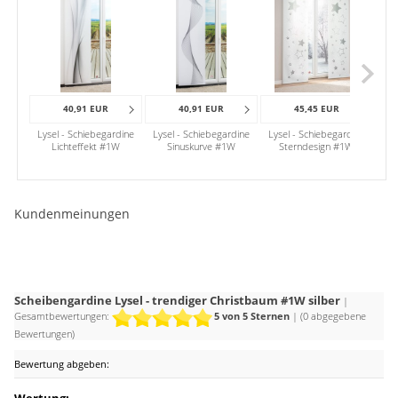
Glasfront ohnehin nicht vollständig verhüllt, bleiben Wohn-
und Esszimmer lange freundlich hell, vor blendender Sonne
dennoch geschützt.
40,91 EUR
40,91 EUR
45,45 EUR
Lysel - Schiebegardine
Lysel - Schiebegardine
Lysel - Schiebegardine
Lys
Lichteffekt #1W
Sinuskurve #1W
Sterndesign #1W
War
Kundenmeinungen
Scheibengardine Lysel - trendiger Christbaum #1W silber
|
Gesamtbewertungen:
5
von 5 Sternen
| (
0
abgegebene
Bewertungen)
Bewertung abgeben:
Wertung: