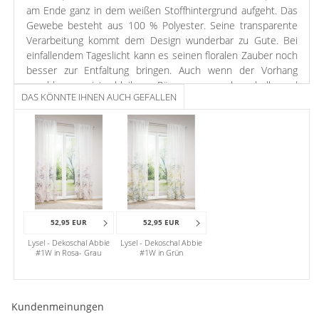
am Ende ganz in dem weißen Stoffhintergrund aufgeht. Das
Gewebe besteht aus 100 % Polyester. Seine transparente
Verarbeitung kommt dem Design wunderbar zu Gute. Bei
einfallendem Tageslicht kann es seinen floralen Zauber noch
besser zur Entfaltung bringen. Auch wenn der Vorhang
geschlossen ist, bleiben Räume angenehm hell und
DAS KÖNNTE IHNEN AUCH GEFALLEN
freundlich. Die Farbauswahl bei diesem Modell ist durch die
Transparenz keineswegs eingeschränkt. Der Blick nach
draußen bleibt unverstellt, sodass Sie sich ein Stück echter
Natur und Freiheit nach drinnen holen können. Die
Zugbandbefestigung gewährleistet eine elegante Raffung
sowie einen dezenten Faltenwurf am oberen Abschluss.
Gesäumte Seiten unterstützen das attraktive
Erscheinungsbild. Anbringen lässt sich der Behang sowohl an
der Gardinenstange wie an einem Schienensystem. Bei
52,95 EUR
52,95 EUR
Änderungswünschen übernehmen wir gern das Kürzen des
Lysel - Dekoschal Abbie
Lysel - Dekoschal Abbie
Schals für Sie.
#1W in Rosa- Grau
#1W in Grün
Die Verbindung zwischen warmen Beige und neutralem Grau
ist sehr beliebt, wenn es um das geschmackvolle Gestalten
Kundenmeinungen
geht. Man kann damit Wände und Fenster schmücken oder