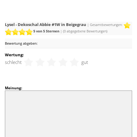
einzelne dekorative Akzente setzen; schlicht, schön und vor
allem zeitlos. Himmelblau, Lavendel oder Mintgrün schaffen
harmonische Kontraste für ein entspanntes Ambiente und
einen modernen Wohnstyle.
Lysel - Dekoschal Abbie #1W in Beigegrau
| Gesamtbewertungen:
5
von 5 Sternen
| (
0
abgegebene Bewertungen)
Bewertung abgeben:
Wertung:
schlecht
gut
Meinung: