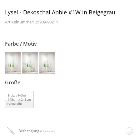
Gardinenstange
Lysel - Dekoschal Abbie #1W in Beigegrau
Stoffe
Artikelnummer: 35909-
90211
Panneaux
Farbe / Motiv
Größe
Breite / Höhe
145cm x 245cm
(ungerafft)
Befestigung
(Optional)