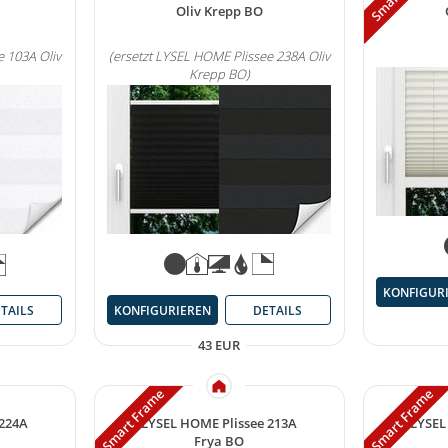
Oliv Krepp BO
e 103A Oliv
(ersetzt LYSEL HOME Plissee 238A Oliv
Krepp BO)
KONFIGUR
KONFIGURIEREN
DETAILS
TAILS
43 EUR
Smart Frame
Smart Frame
 224A
LYSEL HOME Plissee 213A
LYSEL
Frya BO