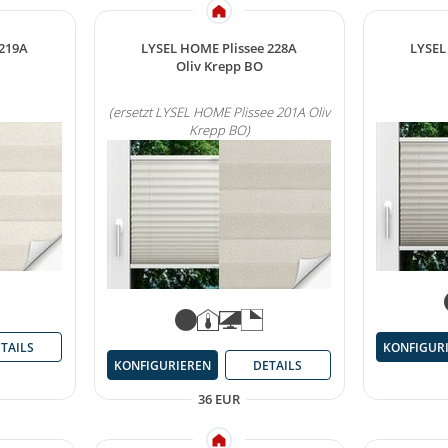
 219A
LYSEL HOME Plissee 228A
LYSEL
Oliv Krepp BO
(ersetzt LYSEL HOME Plissee 201A Oliv
Krepp BO)
TAILS
KONFIGUR
KONFIGURIEREN
DETAILS
36 EUR