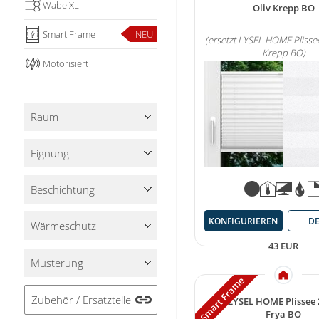
Wabe XL
Oliv Krepp BO
Smart Frame
NEU
(ersetzt LYSEL HOME Plisse
Krepp BO)
Motorisiert
Raum
Eignung
Beschichtung
KONFIGURIEREN
DE
Wärmeschutz
43 EUR
Musterung
Smart Frame
Zubehör / Ersatzteile
LYSEL HOME Plissee
Frya BO