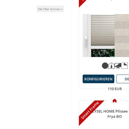
Alle Filter löschen x
KONFIGURIEREN
DE
110 EUR
Smart Frame
LYSEL HOME Plissee
Frya BO