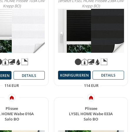
SEL HOME Plissee 103A Oliv
(ersetzt LYSEL HOME Plissee 238A Oliv
Krepp BO)
Krepp BO)
KONFIGURIEREN
DETAILS
IEREN
DETAILS
114 EUR
114 EUR
Plissee
Plissee
L HOME Wabe 016A
LYSEL HOME Wabe 033A
Salo BO
Salo BO