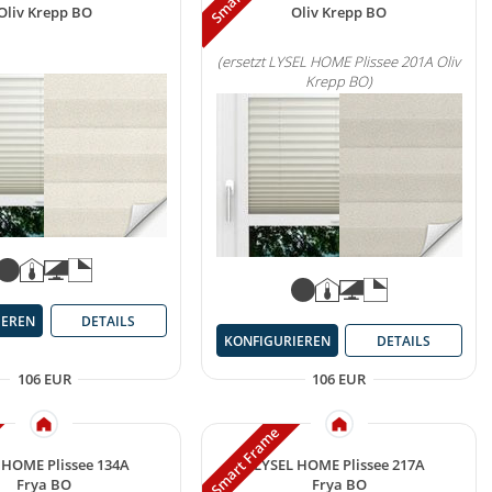
Oliv Krepp BO
Oliv Krepp BO
(ersetzt LYSEL HOME Plissee 201A Oliv
Krepp BO)
IEREN
DETAILS
KONFIGURIEREN
DETAILS
106 EUR
106 EUR
Smart Frame
 HOME Plissee 134A
LYSEL HOME Plissee 217A
Frya BO
Frya BO