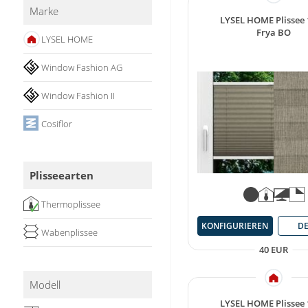
Marke
Stoffe
LYSEL HOME Plissee
Frya BO
LYSEL HOME
Panneaux
Window Fashion AG
Window Fashion II
Cosiflor
Plisseearten
Thermoplissee
✓
KONFIGURIEREN
DE
Wabenplissee
40 EUR
Modell
LYSEL HOME Plissee