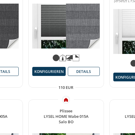
(ersetzt LY
TAILS
KONFIGURIEREN
DETAILS
KONFIGUR
110 EUR
Plissee
005A
LYSEL HOME Wabe 015A
LYSE
Salo BO