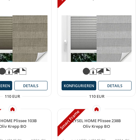
IEREN
DETAILS
KONFIGURIEREN
DETAILS
110 EUR
110 EUR
Smart Frame
 HOME Plissee 103B
LYSEL HOME Plissee 238B
Oliv Krepp BO
Oliv Krepp BO