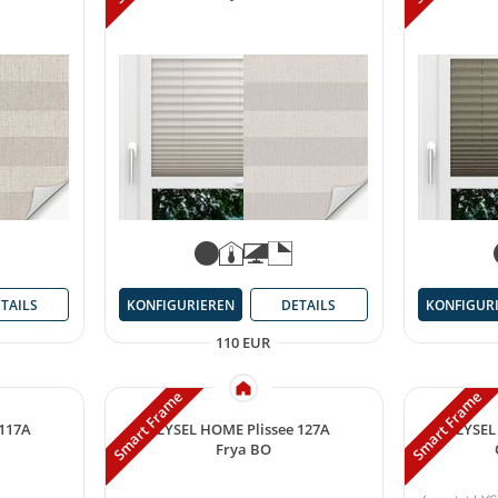
TAILS
KONFIGURIEREN
DETAILS
KONFIGUR
110 EUR
Smart Frame
Smart Frame
 117A
LYSEL HOME Plissee 127A
LYSEL
Frya BO