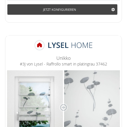
JETZT KONFIGURIEREN
Unikko
#3J von Lysel - Raffrollo smart in platingrau 37462