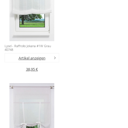
Gardinenstange
Stoffe
Panneaux
Lysel - Raffrollo Jekana #1W Grau
40748
Artikel anzeigen
38,95 €