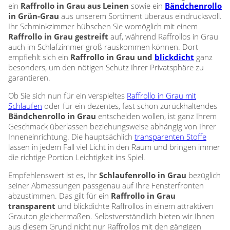
ein
Raffrollo in Grau aus Leinen
sowie ein
Bändchenrollo
in Grün-Grau
aus unserem Sortiment überaus eindrucksvoll.
Ihr Schminkzimmer hübschen Sie womöglich mit einem
Raffrollo in Grau gestreift
auf, während Raffrollos in Grau
auch im Schlafzimmer groß rauskommen können. Dort
empfiehlt sich ein
Raffrollo in Grau und
blickdicht
ganz
besonders, um den nötigen Schutz Ihrer Privatsphäre zu
garantieren.
Ob Sie sich nun für ein verspieltes
Raffrollo in Grau mit
Schlaufen
oder für ein dezentes, fast schon zurückhaltendes
Bändchenrollo in Grau
entscheiden wollen, ist ganz Ihrem
Geschmack überlassen beziehungsweise abhängig von Ihrer
Inneneinrichtung. Die hauptsächlich
transparenten Stoffe
lassen in jedem Fall viel Licht in den Raum und bringen immer
die richtige Portion Leichtigkeit ins Spiel.
Empfehlenswert ist es, Ihr
Schlaufenrollo in Grau
bezüglich
seiner Abmessungen passgenau auf Ihre Fensterfronten
abzustimmen. Das gilt für ein
Raffrollo in Grau
transparent
und blickdichte Raffrollos in einem attraktiven
Grauton gleichermaßen. Selbstverständlich bieten wir Ihnen
aus diesem Grund nicht nur Raffrollos mit den gängigen