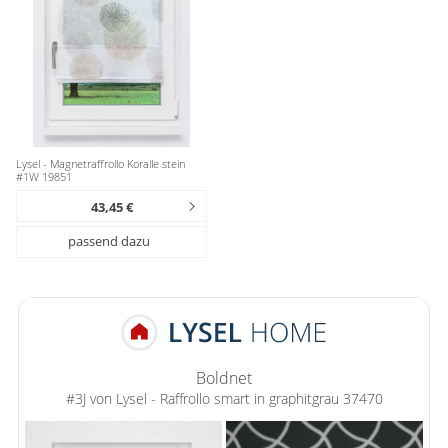
Gardinenstange
Stoffe
Panneaux
Lysel - Magnetraffrollo Koralle stein
#1W 19851
43,45 €
passend dazu
Boldnet
#3J von Lysel - Raffrollo smart in graphitgrau 37470