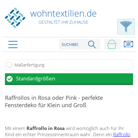
wohntextilien.de
GESTALTET IHR ZUHAUSE
FILTER
PRODUKTE
schließen
Maßanfertigung
Plissee
Standardgrößen
Rollo
Plissee nach Maß
Faltstores in Standardgrößen
Dachfenster Rollo
Rollos nach Maß
Raffrollos in Rosa oder Pink - perfekte
Wabenplissees
Rollos in Standardgrößen
Fensterdeko für Klein und Groß
Verdunklungsplissees
Raffrollo
Thermo Rollo
Sonnenschutzplissees
Doppelrollo
Flächenvorhang
Raffrollo Maß
Outdoor-Plissees
Mit einem
Raffrollo in Rosa
wird womöglich auch für Ihr
Klemmrollo
Faltrollo / Raffgardinen
gemusterte Plissees
Kind ein echter Prinzessinnentraum wahr. Denn ein
Raffrollo
Scheibengardinen
Flächenvorhang nach Maß
Rollos günstig