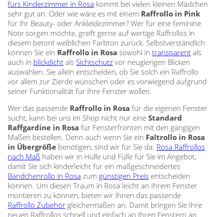
Zubehör / Ersatzteile
fürs Kinderzimmer in Rosa
kommt bei vielen kleinen Mädchen
günstige Plissees
Standard Flächengardinen
Rollo Kinderzimmer
sehr gut an. Oder wie wäre es mit einem
Raffrollo in Pink
Lamellenvorhang
Scheibengardinen in Standard-
Plissee Modelle
für Ihr Beauty- oder Ankleidezimmer? Wer für eine feminine
Bambusrollo nach Maß
Größen
Plissee Befestigungen
Note sorgen möchte, greift gerne auf wertige Raffrollos in
Jalousien
Lamellen nach Maß
Bambusrollo in Standardgröße
diesem betont weiblichen Farbton zurück. Selbstverständlich
Plissee Messanleitung
Fensterformen
Rollo Ersatzteile & Zubehör
können Sie ein
Raffrollo in Rosa
sowohl in
transparent
als
Plissee Waschanleitung
Tischdecke
Jalousien nach Maß
auch in
blickdicht
als
Sichtschutz
vor neugierigen Blicken
Ausstattung / Details
Zubehör / Ersatzteile
günstige Jalousien in
auswählen. Sie allein entscheiden, ob Sie solch ein Raffrollo
Individual Druck
Markisenstoff
Standardgrößen
vor allem zur Zierde wünschen oder es vorwiegend aufgrund
Messanleitung
seiner Funktionalität für Ihre Fenster wollen.
Messanleitung
Balkon Sichtschutz
Markisenstoffe nach Maß
Lamellen Ersatzteile & Zubehör
Befestigung
Wer das passende
Raffrollo in Rosa
für die eigenen Fenster
sucht, kann bei uns im Shop nicht nur eine
Standard
Sonnensegel
Balkonbespannung nach Maß
Raffgardine in Rosa
für Fensterfronten mit den gängigen
Konfigurator
Maßen bestellen. Denn auch wenn Sie ein
Faltrollo in Rosa
Gardinen
Outdoor-Plissees
in Übergröße
benötigen, sind wir für Sie da.
Rosa Raffrollos
Konfigurator
nach Maß
haben wir in Hülle und Fülle für Sie im Angebot,
Kissen
Schlaufenschals
damit Sie sich kinderleicht für ein maßgeschneidertes
Messanleitung
Vorhangschals
Bändchenrollo in Rosa
zum
günstigen Preis
entscheiden
Fensterbilder
Kissen
können. Um diesen Traum in Rosa leicht an Ihrem Fenster
Ösenschals
montieren zu können, bieten wir Ihnen das passende
Fliegengitter
Raffrollo Zubehör
gleichermaßen an. Damit bringen Sie Ihre
neuen Raffrollos schnell und einfach an Ihren Fenstern an.