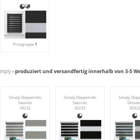
Preisgruppe
1
Simply
- produziert und versandfertig innerhalb von 3-5 
Simply Doppelrollo
Simply Doppelrollo
Simply Dopp
Sassnitz
Sassnitz
Dresd
30232
30233
3032