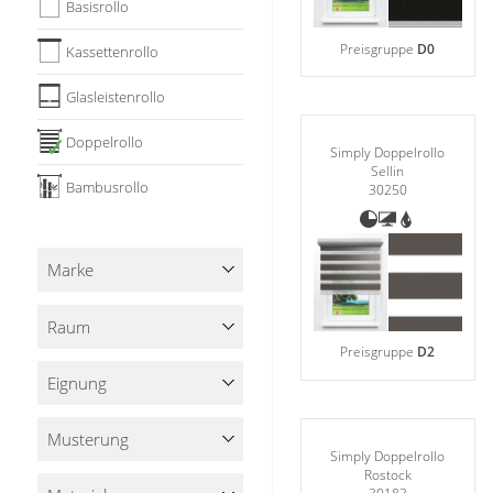
Basis­rollo
Stoffe
Preisgruppe
D0
Kassetten­rollo
Panneaux
Glasleisten­rollo
Doppel­rollo
✓
Simply Doppelrollo
Sellin
Bambus­rollo
30250
Marke
Raum
Preisgruppe
D2
Eignung
Musterung
Simply Doppelrollo
Rostock