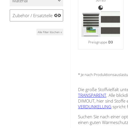
Material
30183
Zubehör / Ersatzteile
Alle Filter löschen x
Preisgruppe
D3
* Je nach Produktionsauslas
Die große Stoffvielfalt un
TRANSPARENT
. Alle blic
DIMOUT, hier sind Stoffe 
VERDUNKELUNG
spricht f
Suchen Sie nach einer opt
einen guten Wärmeschutz 