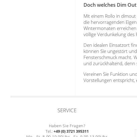
Doch welches Dim Out 
Mit einem Rollo in dimou
die hervorragenden Eigen
Wintermonaten erreichen 
völlige Verdunkelung des
Den idealen Einsatzort fi
können Sie ungestört und
Fensterschmuck macht. We
und zurückhaltend, denn s
Vereinen Sie Funktion und
Vorstellungen entspricht,
SERVICE
Haben Sie Fragen?
Tel.:
+49 (0) 3721 395311
Mo. -Fr. 8.00-19.00Uhr , Sa. 9.00-13.00Uhr