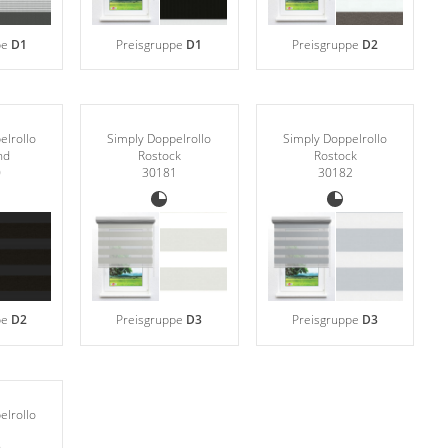
pe
D1
Preisgruppe
D1
Preisgruppe
D2
elrollo
Simply Doppelrollo
Simply Doppelrollo
nd
Rostock
Rostock
0
30181
30182
pe
D2
Preisgruppe
D3
Preisgruppe
D3
elrollo