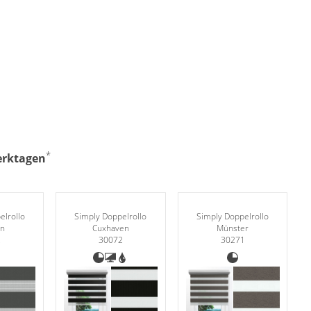
*
Werktagen
elrollo
Simply Doppelrollo
Simply Doppelrollo
en
Cuxhaven
Münster
2
30072
30271