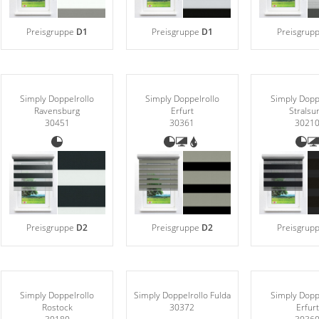
Preisgruppe
D1
Preisgruppe
D1
Preisgrup
Simply Doppelrollo
Simply Doppelrollo
Simply Dopp
Ravensburg
Erfurt
Stralsu
30451
30361
3021
Preisgruppe
D2
Preisgruppe
D2
Preisgrup
Simply Doppelrollo
Simply Doppelrollo Fulda
Simply Dopp
Rostock
30372
Erfurt