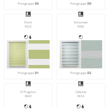
Preisgruppe
D0
Preisgruppe
D0
Chorti
Sonsonate
6522
6582
Preisgruppe
D1
Preisgruppe
D2
El Progreso
Cabezas
6643
6614