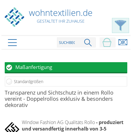
wohntextilien.de
GESTALTET IHR ZUHAUSE
FILTER
PRODUKTE
schließen
Plissee
Maßanfertigung
Rollo
Plissee nach Maß
Standardgrößen
Faltstores in Standardgrößen
Dachfenster Rollo
Rollos nach Maß
Transparenz und Sichtschutz in einem Rollo
Wabenplissees
vereint - Doppelrollos exklusiv & besonders
Rollos in Standardgrößen
Verdunklungsplissees
Raffrollo
dekorativ
Thermo Rollo
Sonnenschutzplissees
Doppelrollo
Flächenvorhang
Raffrollo Maß
Outdoor-Plissees
Window Fashion AG Qualitäts Rollo
- produziert
Klemmrollo
Faltrollo / Raffgardinen
gemusterte Plissees
und versandfertig innerhalb von 3-5
Scheibengardinen
Flächenvorhang nach Maß
Rollos günstig