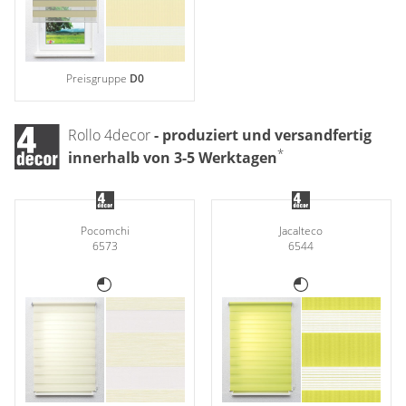
Preisgruppe
D0
Rollo 4decor
- produziert und versandfertig
*
innerhalb von 3-5 Werktagen
Pocomchi
Jacalteco
6573
6544