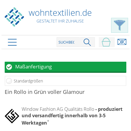
wohntextilien.de
GESTALTET IHR ZUHAUSE
FILTER
PRODUKTE
schließen
Plissee
Maßanfertigung
Rollo
Plissee nach Maß
Standardgrößen
Faltstores in Standardgrößen
Dachfenster Rollo
Rollos nach Maß
Ein Rollo in Grün voller Glamour
Wabenplissees
Rollos in Standardgrößen
Verdunklungsplissees
Raffrollo
Thermo Rollo
Window Fashion AG Qualitäts Rollo
- produziert
Sonnenschutzplissees
Doppelrollo
Flächenvorhang
und versandfertig innerhalb von 3-5
Raffrollo Maß
Outdoor-Plissees
*
Klemmrollo
Werktagen
Faltrollo / Raffgardinen
gemusterte Plissees
Scheibengardinen
Flächenvorhang nach Maß
Rollos günstig