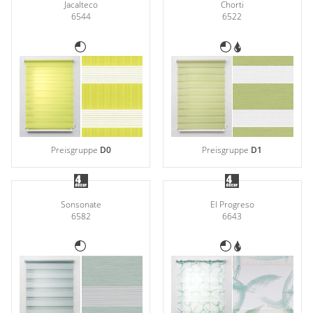
Jacalteco
Chorti
6544
6522
Preisgruppe
D0
Preisgruppe
D1
Sonsonate
El Progreso
6582
6643