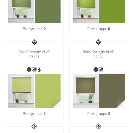
Gardinenstange
Stoffe
Preisgruppe
0
Preisgruppe
0
Panneaux
Rollo Springfield VD
Rollo Springfield VD
27331
27131
Preisgruppe
2
Preisgruppe
2