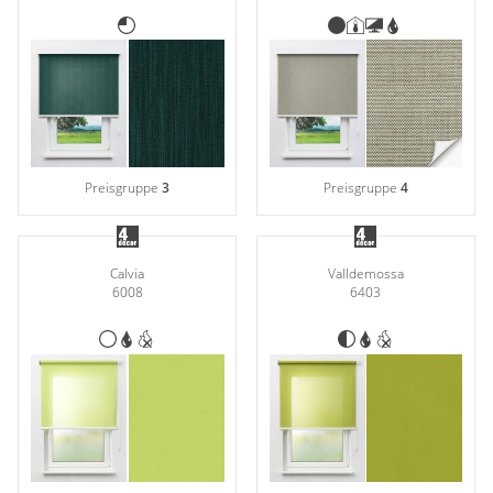
Preisgruppe
3
Preisgruppe
4
Calvia
Valldemossa
6008
6403