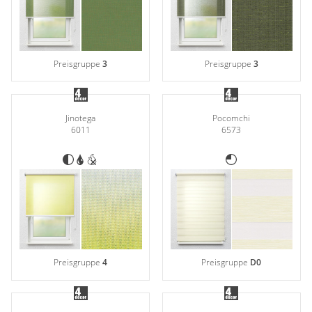
Preisgruppe
3
Preisgruppe
3
Jinotega
Pocomchi
6011
6573
Preisgruppe
4
Preisgruppe
D0