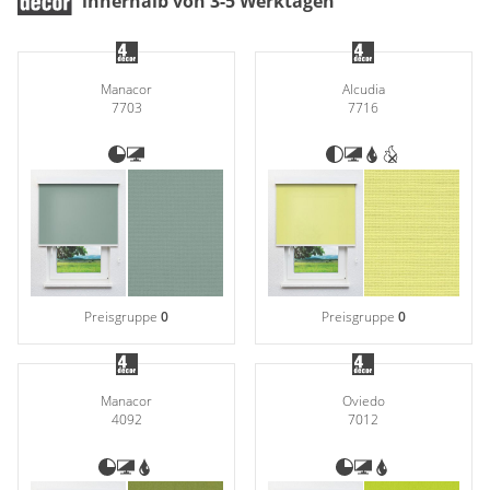
innerhalb von 3-5 Werktagen
Manacor
Alcudia
7703
7716
Preisgruppe
0
Preisgruppe
0
Manacor
Oviedo
4092
7012