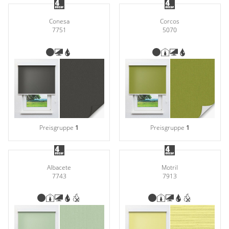
Conesa
Corcos
7751
5070
Preisgruppe
1
Preisgruppe
1
Albacete
Motril
7743
7913