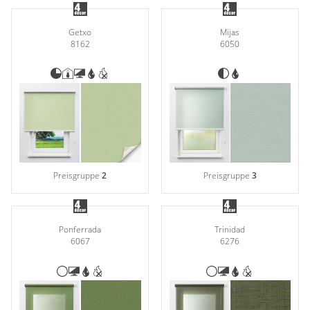
Getxo
Mijas
8162
6050
Preisgruppe
2
Preisgruppe
3
Ponferrada
Trinidad
6067
6276