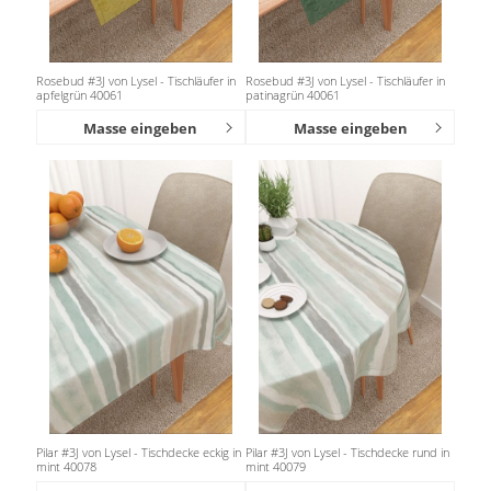
Rosebud #3J von Lysel - Tischläufer in
Rosebud #3J von Lysel - Tischläufer in
apfelgrün 40061
patinagrün 40061
Masse eingeben
Masse eingeben
Pilar #3J von Lysel - Tischdecke eckig in
Pilar #3J von Lysel - Tischdecke rund in
mint 40078
mint 40079