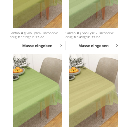
Santani #3J von Lysel - Tischdecke
Santani #3J von Lysel - Tischdecke
eckig in apfelgrün 39982
eckig in blassgrün 39982
Masse eingeben
Masse eingeben