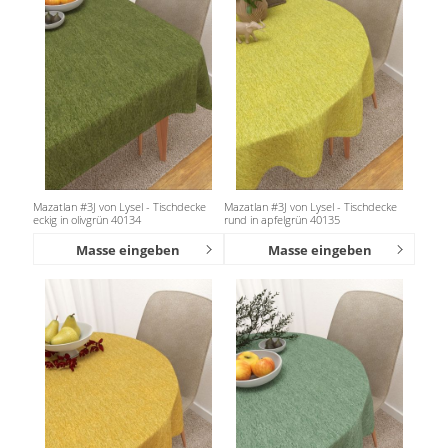
Mazatlan #3J von Lysel - Tischdecke
Mazatlan #3J von Lysel - Tischdecke
eckig in olivgrün 40134
rund in apfelgrün 40135
Masse eingeben
Masse eingeben