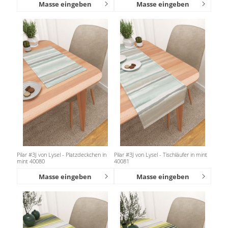
Masse eingeben
Masse eingeben
Pilar #3J von Lysel - Platzdeckchen in
Pilar #3J von Lysel - Tischläufer in mint
mint 40080
40081
Masse eingeben
Masse eingeben