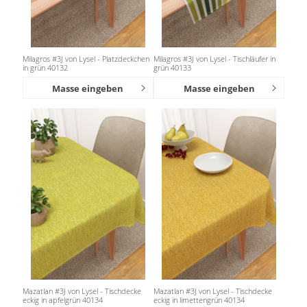
Milagros #3J von Lysel - Platzdeckchen
Milagros #3J von Lysel - Tischläufer in
in grün 40132
grün 40133
Masse eingeben
Masse eingeben
Mazatlan #3J von Lysel - Tischdecke
Mazatlan #3J von Lysel - Tischdecke
eckig in apfelgrün 40134
eckig in limettengrün 40134