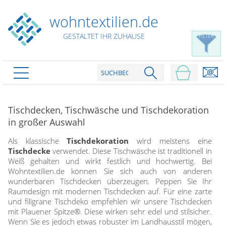
wohntextilien.de
GESTALTET IHR ZUHAUSE
FILTER
PRODUKTE
schließen
Tischdecken, Tischwäsche und Tischdekoration
Plissee
in großer Auswahl
Rollo
Plissee nach Maß
Als klassische
Tischdekoration
wird meistens eine
Faltstores in Standardgrößen
Tischdecke
verwendet. Diese Tischwäsche ist traditionell in
Dachfenster Rollo
Rollos nach Maß
Weiß gehalten und wirkt festlich und hochwertig. Bei
Wabenplissees
Rollos in Standardgrößen
Wohntextilien.de können Sie sich auch von anderen
Verdunklungsplissees
Raffrollo
wunderbaren Tischdecken überzeugen. Peppen Sie Ihr
Thermo Rollo
Sonnenschutzplissees
Raumdesign mit modernen Tischdecken auf. Für eine zarte
Doppelrollo
Flächenvorhang
Raffrollo Maß
und filigrane Tischdeko empfehlen wir unsere Tischdecken
Outdoor-Plissees
Klemmrollo
mit Plauener Spitze®. Diese wirken sehr edel und stilsicher.
Faltrollo / Raffgardinen
gemusterte Plissees
Scheibengardinen
Wenn Sie es jedoch etwas robuster im Landhausstil mögen,
Flächenvorhang nach Maß
Rollos günstig