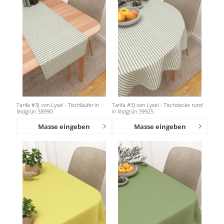
Gardinenstange
Stoffe
Panneaux
Tarifa #3J von Lysel - Tischläufer in
Tarifa #3J von Lysel - Tischdecke rund
lindgrün 38990
in lindgrün 39925
Masse eingeben
Masse eingeben