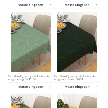
Masse eingeben
Masse eingeben
Mazatlan #3J von Lysel - Tischdecke
Mazatlan #3J von Lysel - Tischdecke
eckig in mintgrün 40134
eckig in moosgrün 40134
Masse eingeben
Masse eingeben