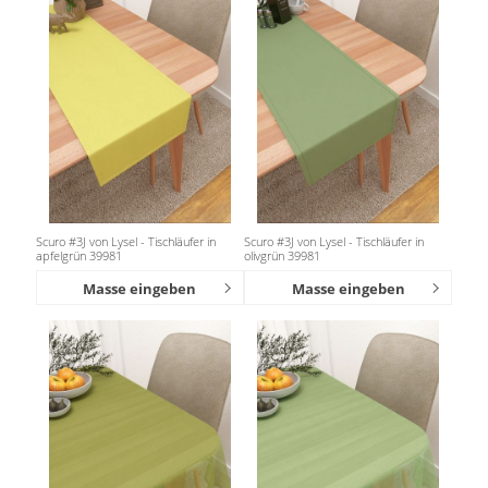
Scuro #3J von Lysel - Tischläufer in
Scuro #3J von Lysel - Tischläufer in
apfelgrün 39981
olivgrün 39981
Masse eingeben
Masse eingeben