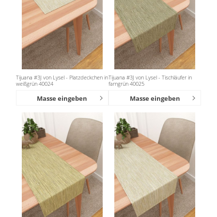
Tijuana #3J von Lysel - Platzdeckchen in
Tijuana #3J von Lysel - Tischläufer in
weißgrün 40024
farngrün 40025
Masse eingeben
Masse eingeben