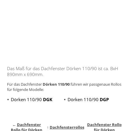
Gardinenstange
Stoffe
Panneaux
Das Maß für das Dachfenster Dörken 110/90 ist ca. BxH
890mm x 690mm.
Für das Dachfenster
Dörken 110/90
führen wir passgenaue Rollos
für folgende Modelle:
Dörken 110/90
DGK
Dörken 110/90
DGP
←
Dachfenster
Dachfenster Rollo
↑
Dachfensterrollos
Rollo für Dörken
für Dörken