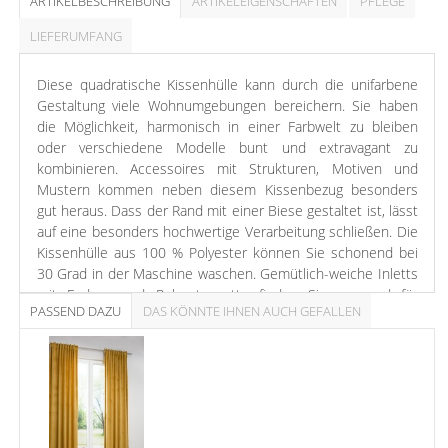
ARTIKELBESCHREIBUNG
ARTIKELEIGENSCHAFTEN
PFLEGE
LIEFERUMFANG
Diese quadratische Kissenhülle kann durch die unifarbene
Gestaltung viele Wohnumgebungen bereichern. Sie haben
die Möglichkeit, harmonisch in einer Farbwelt zu bleiben
oder verschiedene Modelle bunt und extravagant zu
kombinieren. Accessoires mit Strukturen, Motiven und
Mustern kommen neben diesem Kissenbezug besonders
gut heraus. Dass der Rand mit einer Biese gestaltet ist, lässt
auf eine besonders hochwertige Verarbeitung schließen. Die
Kissenhülle aus 100 % Polyester können Sie schonend bei
30 Grad in der Maschine waschen. Gemütlich-weiche Inletts
mit Federn und Polyesterwatte finden Sie passend für
PASSEND DAZU
DAS KÖNNTE IHNEN AUCH GEFALLEN
diesen Kissenbezug separat im Shop.
Dieser verspielt-romantische und pastellige Ton verleiht
jedem Wohnbereich ein herzliches, freundliches und
einladendes Flair. Die Kombination mit Weiß und Grau bietet
sich besonders an. Ausgeglichen und harmonisch wirkt ein
rosa Kissen mit rauchigen Blautönen, modern mit Taupe.