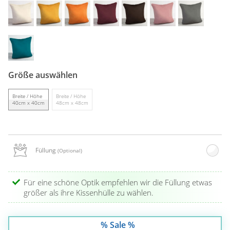
Gardinenstange
Stoffe
Panneaux
Größe auswählen
Breite / Höhe
Breite / Höhe
40cm x 40cm
48cm x 48cm
Füllung
(Optional)
Für eine schöne Optik empfehlen wir die Füllung etwas
größer als ihre Kissenhülle zu wählen.
% Sale %