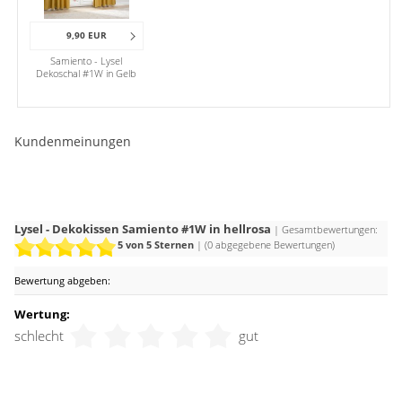
Frühlingshaft wird es mit hellem Holz, frischem Apfel- und
Limettengrün, Gelb und Orange.
9,90 EUR
Samiento - Lysel
Dekoschal #1W in Gelb
Kundenmeinungen
Lysel - Dekokissen Samiento #1W in hellrosa
| Gesamtbewertungen:
5
von 5 Sternen
| (
0
abgegebene Bewertungen)
Bewertung abgeben:
Wertung:
schlecht
gut